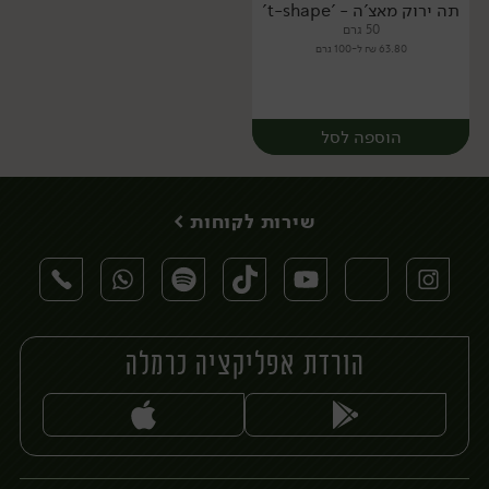
תה ירוק מאצ'ה - 't-shape'
50 גרם
63.80 ₪ ל-100 גרם
הוספה לסל
שירות לקוחות >
הורדת אפליקציה כרמלה
יח׳