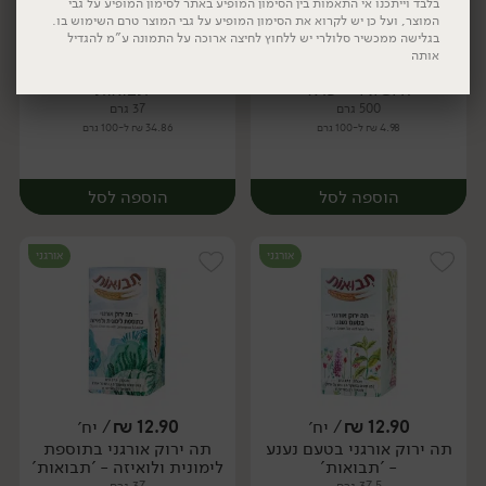
בלבד וייתכנו אי התאמות בין הסימון המופיע באתר לסימון המופיע על גבי
המוצר, ועל כן יש לקרוא את הסימון המופיע על גבי המוצר טרם השימוש בו.
בגלישה ממכשיר סלולרי יש ללחוץ לחיצה ארוכה על התמונה ע"מ להגדיל
24.90
₪
/ יח׳
12.90
₪
/ יח׳
אותה
חליטה אורגנית GOOD
תה ירוק אורגני בטעם יסמין
יח׳
יח׳
NIGHT - 'פרא'
- 'תבואות'
500 גרם
37 גרם
4.98 ₪ ל-100 גרם
34.86 ₪ ל-100 גרם
יח׳
יח׳
הוספה לסל
הוספה לסל
אורגני
אורגני
12.90
₪
/ יח׳
12.90
₪
/ יח׳
תה ירוק אורגני בטעם נענע
תה ירוק אורגני בתוספת
יח׳
יח׳
- 'תבואות'
לימונית ולואיזה - 'תבואות'