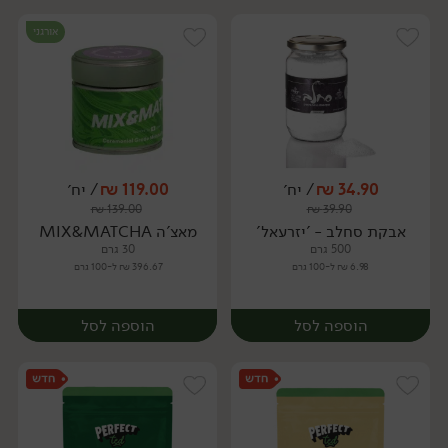
אורגני
34.90
₪
/ יח׳
119.00
₪
/ יח׳
₪
139.00
₪
39.90
יח׳
יח׳
אבקת סחלב - 'יזרעאל'
מאצ'ה MIX&MATCHA
500 גרם
30 גרם
6.98 ₪ ל-100 גרם
396.67 ₪ ל-100 גרם
הוספה לסל
הוספה לסל