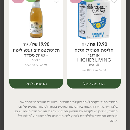
26.90
₪
/ יח׳
25.90
₪
/ יח׳
19.90
₪
/ יח׳
19.90
₪
/ יח׳
תה ירוק אורגני מליסה ויוזו
חליטה אורגנית נענע מנטה
יח׳
יח׳
יח׳
יח׳
חליטת קמומיל ונילה
חליטת צמחים נענע לימון
- 'פרא'
ולואיזה - 'פרא'
אורגני
- נאות סמדר
500 גרם
500 גרם
HIGHER LIVING
1 ליטר
5.38 ₪ ל-100 גרם
5.18 ₪ ל-100 גרם
30 גרם
1.99 ₪ ל-100 מ״ל
66.33 ₪ ל-100 גרם
הוספה לסל
הוספה לסל
הוספה לסל
הוספה לסל
אורגני
אורגני
המחיר הסופי ייקבע לאחר שקילת המוצרים. תמונות המוצר הן להמחשה
בלבד וייתכנו אי התאמות בין הסימון המופיע באתר לסימון המופיע על גבי
המוצר, ועל כן יש לקרוא את הסימון המופיע על גבי המוצר טרם השימוש בו.
בגלישה ממכשיר סלולרי יש ללחוץ לחיצה ארוכה על התמונה ע"מ להגדיל
אותה