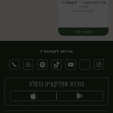
תה ירוק מאצ'ה - 't-shape'
50 גרם
63.80 ₪ ל-100 גרם
הוספה לסל
שירות לקוחות >
הורדת אפליקציה כרמלה
יח׳