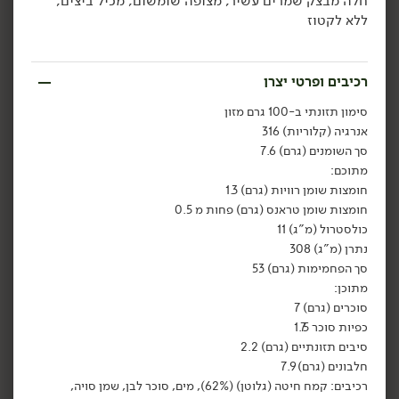
חלה מבצק שמרים עשיר, מצופה שומשום, מכיל ביצים,
ללא לקטוז
הוספה לסל
הוספה לסל
טבעוני
טבעוני
רכיבים ופרטי יצרן
סימון תזונתי ב-100 גרם מזון
אנרגיה (קלוריות) 316
סך השומנים (גרם) 7.6
מתוכם:
חומצות שומן רוויות (גרם) 1.3
חומצות שומן טראנס (גרם) פחות מ 0.5
26.90
₪
/ יח׳
27.00
₪
/ יח׳
כולסטרול (מ"ג) 11
לחם שאור כפרי פרוס
לחם שאור גרמני פרוס
יח׳
יח׳
נתרן (מ"ג) 308
'בייקרי'
'בייקרי'
600 גרם
860 גרם
סך הפחמימות (גרם) 53
4.48 ₪ ל-100 גרם
3.14 ₪ ל-100 גרם
מתוכן:
סוכרים (גרם) 7
כפיות סוכר 1.75
הוספה לסל
הוספה לסל
סיבים תזונתיים (גרם) 2.2
חלבונים (גרם) 7.9
רכיבים: קמח חיטה (גלוטן) (62%), מים, סוכר לבן, שמן סויה,
טבעוני