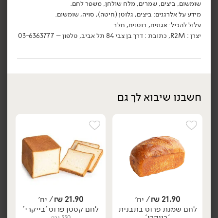
שומשום, ביצים, שמרים, מלח שולחן, משפר לחם.
מידע על אלרגנים: ביצים, גלוטן (חיטה), סויה, שומשום.
עלול להכיל: אגוזים, בוטנים, חלב.
יצרן : R2M, כתובת : דרך בן צבי 84 תל אביב, טלפון – 03-6363777
29.90
₪
/ יח׳
21.90
₪
/ יח׳
לחם דני 'בייקרי'
לחם קסטן פרוס 'בייקרי'
יח׳
יח׳
850 גרם
550 גרם
חשבנו שיבוא לך גם
3.52 ₪ ל-100 גרם
3.98 ₪ ל-100 גרם
הוספה לסל
הוספה לסל
טבעוני
21.90
₪
/ יח׳
21.90
₪
/ יח׳
לחם שמנת פרוס בתבנית
לחם קסטן פרוס 'בייקרי'
'בייקרי'
550 גרם