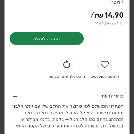
1 ליטר
קפיר משקה מחלב בקר -
חלב נטול לקטוז 2% -
'הגבנייה'
מחלבות הגולן
/
₪
14.90
1 ליטר
1 ליטר
1.99 ₪ ל-100 מ״ל
1.19 ₪ ל-100 מ״ל
1.49 ₪ ל-100 מ״ל
הוספה לעגלה
הוספה לסל
הוספה לסל
הוספה למועדפים
הוספה להזמנה קבועה
כדאי לדעת
11.90
₪
/ יח׳
11.90
₪
/ יח׳
הפתרון המושלם למי שרוצה את החלב שלו עם יותר חלבון
חלב מועשר 3% - 'מחלבות
חלב מהגולן 4% שומן
יח׳
יח׳
ופחות רגישות. הוא קל לעיכול, מועשר בחלבוני חלב
הגולן'
1 ליטר
ומתנהג בדיוק כמו חלב רגיל – בקפה, בדגני הבוקר או
1 ליטר
1.19 ₪ ל-100 מ״ל
בבישול. דרך פשוטה לשדרג את הערכים של הקפה היומי.
1.19 ₪ ל-100 מ״ל