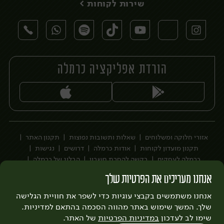
שירות לקוחות >
הורדת אפליקציה כרמלה
יח׳
אזורי חלוקה ומשלוחים
שאלות ותשובות נפוצות
תקנון האתר
תקנון מועדון לקוחות
אודות כרמלה
דרושים
נגישות
כרמלה לעסקים
בקשה להסרת חשבון
הבלוג של כרמלה
לצפייה בעדכון מדיניות פרטיות
אנחנו מעריכים את הפרטיות שלך
עיצוב:
3bears
פיתוח:
אנחנו משתמשים בקבצי עוגיות כדי לשפר את חוויית הגלישה
Quatro
שלך. המשך שימוש באתר מהווה הסכמה בהתאם למדיניות.
שימו לב לעדכון
במדיניות הפרטיות
של האתר.