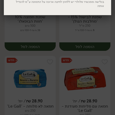
בגלישה ממכשיר סלולרי יש ללחוץ לחיצה ארוכה על התמונה ע"מ להגדיל
אותה
11.90
₪
/ יח׳
21.90
₪
/ יח׳
שמנת לבישול 15% -
שמנת חמוצה 10%
יח׳
יח׳
'מחלבות הגולן'
'חוות הבופאלו'
250 מ״ל
500 גרם
4.76 ₪ ל-100 מ״ל
4.38 ₪ ל-100 גרם
יח׳
יח׳
הוספה לסל
הוספה לסל
28.90
₪
/ יח׳
28.90
₪
/ יח׳
חמאה עם מליחות מעודנת -
חמאה לא מלוחה - 'Le Gall'
יח׳
יח׳
'Le Gall'
250 גרם