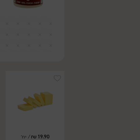
19.90
₪
/ יח׳