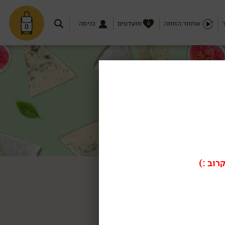
שחזור הזמנה
מועדפים
כניסה
0
0
רוב :)