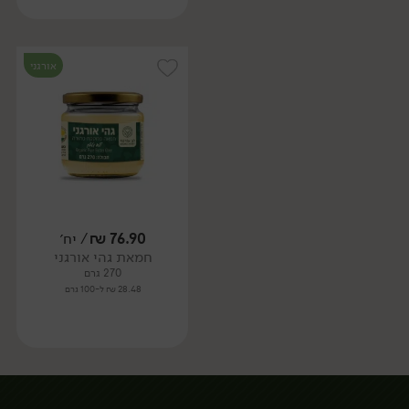
אורגני
76.90
₪
/ יח׳
חמאת גהי אורגני
270 גרם
28.48 ₪ ל-100 גרם