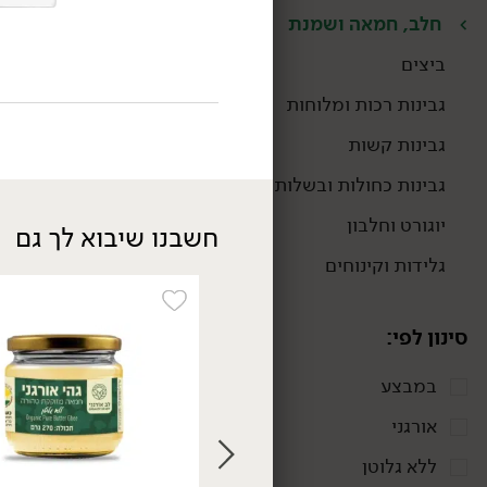
חלב, חמאה ושמנת
ביצים
גבינות רכות ומלוחות
גבינות קשות
גבינות כחולות ובשלות
יוגורט וחלבון
חשבנו שיבוא לך גם
גלידות וקינוחים
19.90
₪
/ יח׳
קפיר משקה מחלב בקר -
'הגבנייה'
סינון לפי:
1 ליטר
1.99 ₪ ל-100 מ״ל
במבצע
אורגני
ללא גלוטן