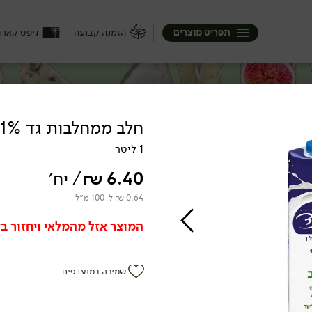
תפריט מוצרים
הזמנה קבועה
גיפט קארד
חלב ממחלבות גד 1%
1 ליטר
ק), היא יכולה להיות קשה או רק חצי ...
בופאלו בבצרון, ממשק שוורץ בצפון וגם
6.40
₪
/ יח׳
יכה :)
0.64 ₪ ל-100 מ״ל
המוצר אזל מהמלאי ויחזור בק
שמירה במועדפים
מנת