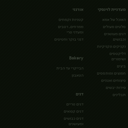
מעדניית לוינסקי
אורגני
האוכל של אמא
קטניות וקמחים
סלטים מעולים
ממרחים, רטבים
ומעדני פרי
דגים מעושנים
וכבושים
דגני בוקר וחטיפים
נקניקים ונקניקיות
דליקטסים
Bakery
ושימורים
ביצים
הבייקרי עד הבית
חמוצים ומותססים
הטאבון
פיצוחים ואגוזים
פירות יבשים
דגים
תבלינים
דגים טריים
דגים קפואים
דגים כבושים
ומעושנים