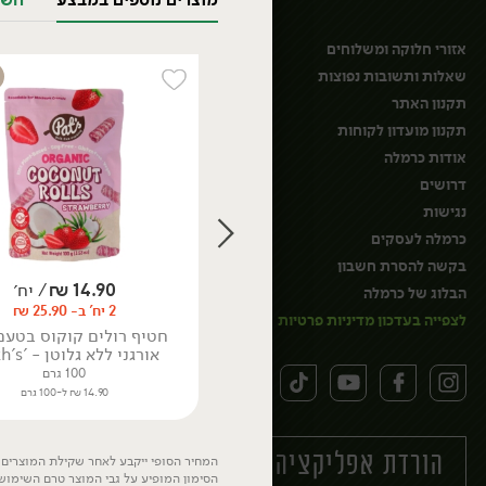
מוצרים נוספים במבצע
חשב
מיקרו
פטריות
אזורי חלוקה ומשלוחים
ירקות מוקפאים
שאלות ותשובות נפוצות
פרחי מאכל
תקנון האתר
תקנון מועדון לקוחות
אודות כרמלה
דרושים
נגישות
כרמלה לעסקים
בקשה להסרת חשבון
14.90
₪
/ יח׳
הבלוג של כרמלה
2 יח' ב- 25.90 ₪
לצפייה בעדכון מדיניות פרטיות
חטיף רולים קוקוס בטעם
אורגני ללא גלוטן - 'Path's'
100 גרם
14.90 ₪ ל-100 גרם
חלב וביצים
גבינות כחולות
הורדת אפליקציה כרמלה
המחיר הסופי ייקבע לאחר שקילת המוצרים. 
ובשלות
הסימון המופיע על גבי המוצר טרם השימוש