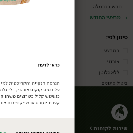
חדש בכרמלה
מבצעי החודש
סינון לפי:
במבצע
אורגני
כדאי לדעת
ללא גלוטן
ביטול סינונים
הגרסה הנקייה והקריספית למי 
על בסיס קוקוס אורגני, בלי גלו
כנשנוש קליל כשרוצים משהו קרא
קערת יוגורט או שייק פירות צונן
ירקות
ירקות גינה
ירק ועשבי תיבול
שירות לקוחות >
חסות נבטים ועלי