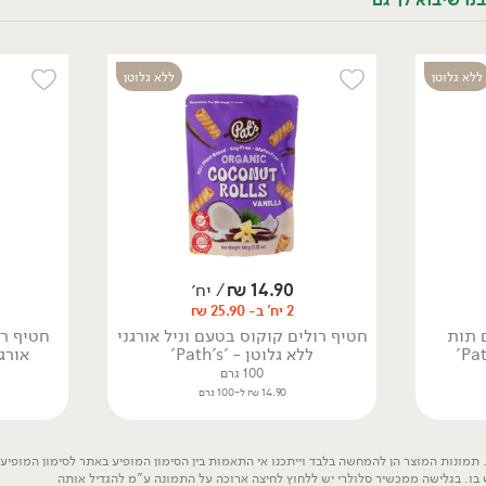
נו שיבוא לך גם
תזונה
ללא גלוטן
ללא גלוטן
14.90
₪
/ יח׳
2 יח' ב- 25.90 ₪
 תות
חטיף רולים קוקוס בטעם וניל אורגני
חטיף ר
ללא גלוטן - 'Path's'
אורגני
100 גרם
14.90 ₪ ל-100 גרם
פרחים ומתנות
פרחי נוי
תמונות המוצר הן להמחשה בלבד וייתכנו אי התאמות בין הסימון המופיע באתר לסימון המופיע ע
עציצי תבלין ונוי
 בו. בגלישה ממכשיר סלולרי יש ללחוץ לחיצה ארוכה על התמונה ע"מ להגדיל אותה