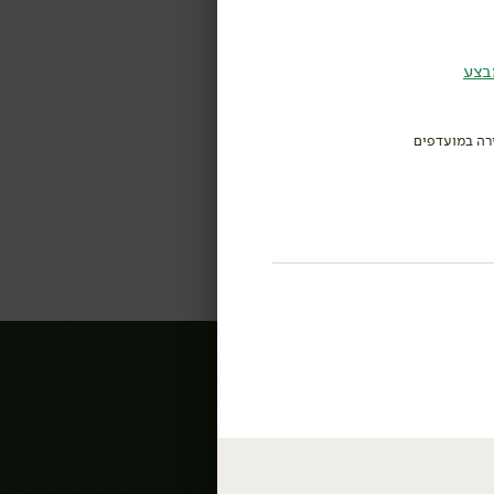
בצע
רה במועדפים
מעדניית לוינסקי
אורגני
האוכל של אמא
קטניות וקמחים
סלטים מעולים
ממרחים, רטבים
ומעדני פרי
דגים מעושנים