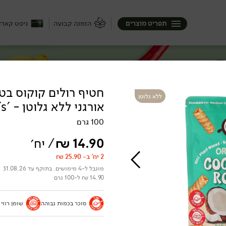
תפריט מוצרים
הזמנה קבועה
גיפט קארד
חטיף רולים קוקוס בט
ללא גלוטן
אורגני ללא גלוטן - 'Path's'
100 גרם
14.90
₪
/ יח׳
2 יח' ב- 25.90 ₪
מוגבל ל-4 מימושים. בתוקף עד 31.08.26
14.90 ₪ ל-100 גרם
סוכר בכמות גבוהה
שומן רווי