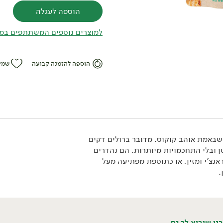
הוספה לעגלה
למוצרים נוספים המשתתפים במ
הוספה להזמנה קבועה
שמי
שבאמת אוהב קוקוס. מדובר ברולים דקים
טן ובלי התחכמויות מיותרות. הם נהדרים
נצ'י ומזין, או כתוספת מפתיעה מעל
.
פירות
בסטה עולמית
המזווה
פירות
בסטה איטליה
ממרחים ורטבים
פירות קלופים
מזרח ומערב
שמנים וחומצים
סופר פוד ותוספי
אמריקה!