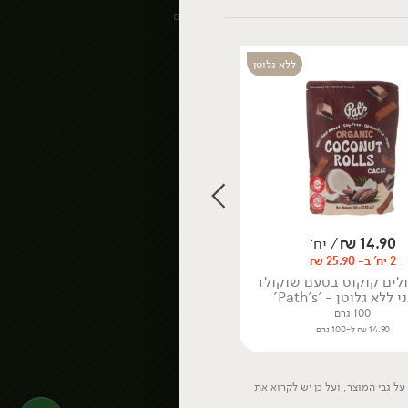
וכבושים
דגני בוקר וחטיפים
נקניקים ונקניקיות
דליקטסים
ללא גלוטן
Bakery
ושימורים
ביצים
הבייקרי עד הבית
חמוצים ומותססים
הטאבון
פיצוחים ואגוזים
פירות יבשים
דגים
תבלינים
דגים טריים
14.90
₪
/ יח׳
דגים קפואים
2 יח' ב- 25.90 ₪
דגים כבושים
ולים קוקוס בטעם שוקולד
ומעושנים
 ללא גלוטן - 'Path's'
100 גרם
14.90 ₪ ל-100 גרם
ל גבי המוצר, ועל כן יש לקרוא את