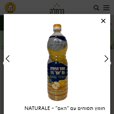
0
חומצים
שמנים
סינון
שמנים וחומצים
דף הבית
שמנים וחומצים
חומצים
/
/
חומץ תפוחים עם "האם" - NATURALE
54.90
₪
/ יח׳
44.90
₪
/ יח׳