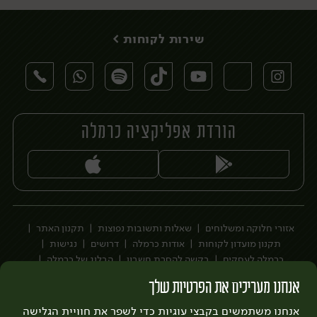
שירות לקוחות >
הורדת אפליקציה כרמלה
יח׳
אזורי חלוקה ומשלוחים
שאלות ותשובות נפוצות
תקנון האתר
תקנון מועדון לקוחות
אודות כרמלה
דרושים
נגישות
כרמלה לעסקים
בקשה להסרת חשבון
הבלוג של כרמלה
לצפייה בעדכון מדיניות פרטיות
אנחנו מעריכים את הפרטיות שלך
עיצוב:
3bears
פיתוח:
אנחנו משתמשים בקבצי עוגיות כדי לשפר את חוויית הגלישה
Quatro