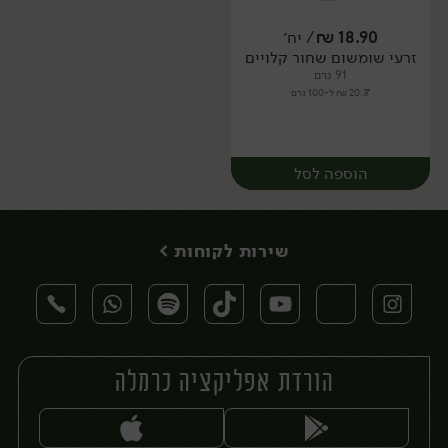
18.90
₪
/ יח׳
זרעי שומשום שחור קלויים
יח׳
יח׳
91 גרם
20.77 ₪ ל-100 גרם
הוספה לסל
שירות לקוחות >
הורדת אפליקציה כרמלה
יח׳