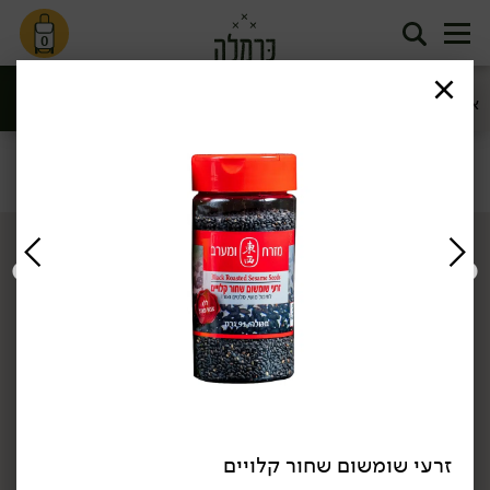
0
אורז
דגנים
קטניות
סינון
אורז, דגנים וקטניות
דף הבית
אורז, דגנים וקטניות
קטניות
/
/
אורגני
אורגני
זרעי שומשום שחור קלויים
14.90
₪
/ יח׳
11.90
₪
/ יח׳