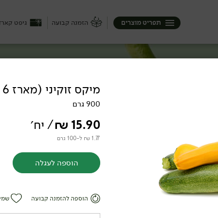
תפריט מוצרים
הזמנה קבועה
גיפט קארד
מיקס זוקיני (מארז 6 יח')
900 גרם
לאדות, לטגן, לאפות להקפיץ או פשוט לנגוס.
ניות, חסות (ואוו כמה חסות!), חצילים,
15.90
₪
/ יח׳
ם הזמנת השראה.
1.77 ₪ ל-100 גרם
הוספה לעגלה
הוספה להזמנה קבועה
שמי