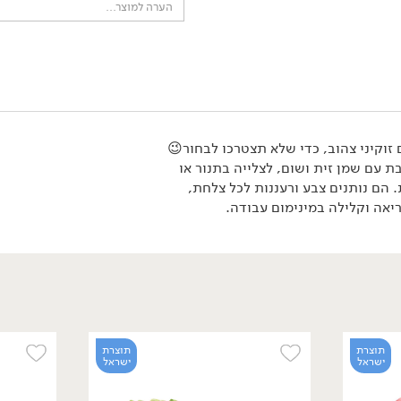
מבצע: עגבניה 'מגי' (מארז) ב-19.90 ₪ לק''ג >>
*לפי תקנון מבצע, הזול מבניהם.
 זוקיני צהוב, כדי שלא תצטרכו לבחור
😉
עם שמן זית ושום, לצלייה בתנור או
תוצרת
 הם נותנים צבע ורעננות לכל צלחת,
ישראל
יאה וקלילה במינימום עבודה.
189.00
₪
/ יח׳
תוצרת
תוצרת
מגש ירקות חתוכים
ישראל
ישראל
ומטבלים