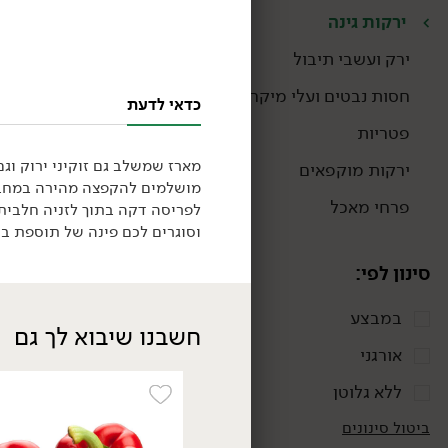
ירקות גינה
ירק ועשבי תיבול
חסות נבטים ועלי מיקרו
כדאי לדעת
פטריות
מארז שמשלב גם זוקיני ירוק וגם
ירקות מוקפאים
מושלמים להקפצה מהירה במחבת 
תוצרת
פרחי מאכל
לפריסה דקה בתוך לזניה חלבית.
ישראל
וסוגרים לכם פינה של תוספת בר
סינון לפי:
במבצע
חשבנו שיבוא לך גם
אורגני
34.90
₪
/ יח׳
ללא גלוטן
תוצרת
כרמלה To Go: מארז
ישראל
ירקות לדרך
ביטול סינונים
1 ק״ג