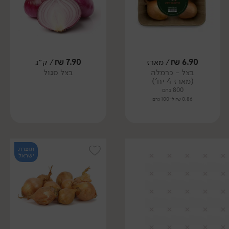
6.90
₪
/ מארז
7.90
₪
/ ק״ג
בצל - כרמלה
בצל סגול
(מארז 4 יח')
800 גרם
0.86 ₪ ל-100 גרם
תוצרת
ישראל