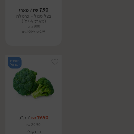
7.90
₪
/ מארז
בצל סגול - כרמלה
(מארז 4 יח')
800 גרם
0.99 ₪ ל-100 גרם
תוצרת
ישראל
19.90
₪
/ ק״ג
₪
24.90
ברוקולי