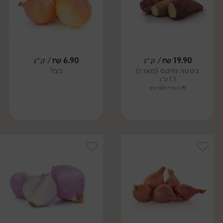
19.90
₪
/ ק״ג
6.90
₪
/ ק״ג
בטטה מיקס (מארז)
בצל
1.5 ק"ג
1.99 ₪ ל-100 גרם