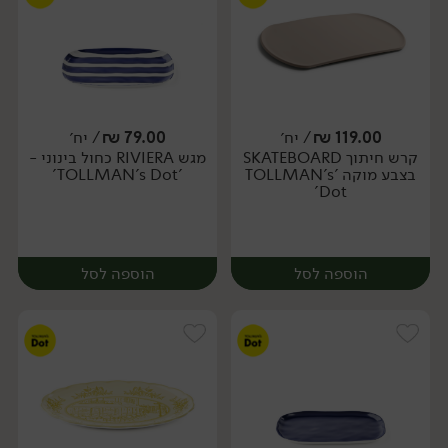
119.00
₪
/ יח׳
79.00
₪
/ יח׳
קרש חיתוך SKATEBOARD
מגש RIVIERA כחול בינוני -
יח׳
יח׳
בצבע מוקה 'TOLLMAN's
'TOLLMAN's Dot'
Dot'
הוספה לסל
הוספה לסל