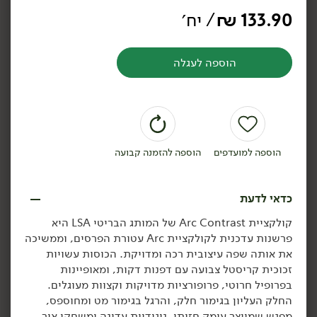
קערה RIVIERA כחול -
מפיות ADRIANA -
133.90
₪
/ יח׳
'TOLLMAN's Dot'
'TOLLMAN's Dot'
הוספה לעגלה
הוספה לסל
הוספה לסל
הוספה למועדפים
הוספה להזמנה קבועה
כדאי לדעת
קולקציית Arc Contrast של המותג הבריטי LSA היא
פרשנות עדכנית לקולקציית Arc עטורת הפרסים, וממשיכה
79.90
₪
/ יח׳
79.90
₪
/ יח׳
את אותה שפה עיצובית רכה ומדויקת. הכוסות עשויות
קופסאת איחסון קרמית עם
קופסאת איחסון קרמית עם
יח׳
יח׳
זכוכית קריסטל צבועה עם דפנות דקות, ומאופיינות
מכסה עגול לבן -
מכסה עגול אפור -
'TOLLMAN's Dot'
'TOLLMAN's Dot'
בפרופיל חרוטי, פרופורציות מדויקות וקצוות מעוגלים.
החלק העליון בגימור חלק, והרגל בגימור מט ומחוספס,
מפגש שמייצר עומק חזותי, ניגודיות עדינה ומשחקי אור