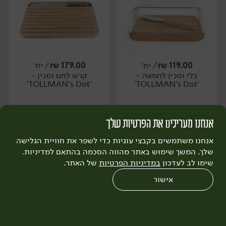
119.00
₪
/ יח׳
179.00
₪
/ יח׳
כלי וסכין לחמאה -
קרש לחם וסכין -
יח׳
יח׳
'TOLLMAN's Dot'
'TOLLMAN's Dot'
אנחנו מעריכים את הפרטיות שלך
הוספה לסל
הוספה לסל
אנחנו משתמשים בקבצי עוגיות כדי לשפר את חוויית הגלישה
שלך. המשך שימוש באתר מהווה הסכמה בהתאם למדיניות.
שימו לב לעדכון
במדיניות הפרטיות
של האתר.
אישור
0
שחזור הזמנה
צריכים עזרה?
מבצעים
כל המוצרים