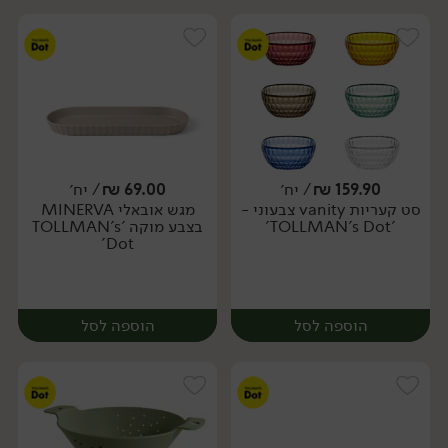
159.90
₪
/ יח׳
69.00
₪
/ יח׳
סט קעריות vanity צבעוני -
מגש אובאלי MINERVA
יח׳
יח׳
'TOLLMAN's Dot'
בצבע מוקה 'TOLLMAN's
Dot'
הוספה לסל
הוספה לסל