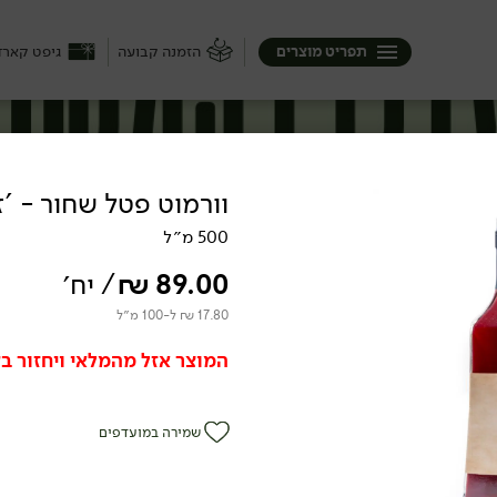
תפריט מוצרים
הזמנה קבועה
גיפט קארד
וורמוט פטל שחור - 'ז
500 מ״ל
89.00
₪
/ יח׳
17.80 ₪ ל-100 מ״ל
המוצר אזל מהמלאי ויחזור בק
שמירה במועדפים
ם