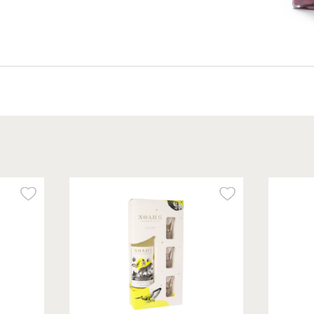
99.00
₪
/ יח׳
מארז ערק נח 12 + 3
כוסות צ'ייסר
750 מ״ל
13.20 ₪ ל-100 מ״ל