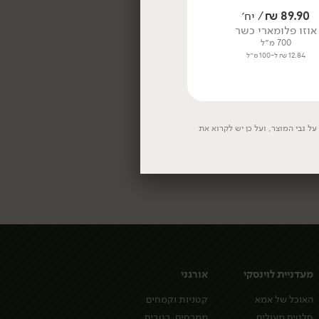
89.90
₪
/ יח׳
349.00
₪
/ יח׳
אוזו פלומארי כשר
וויסקי ברבן DEW OF B'DOLAH -
THINKERS
700 מ״ל
750 מ״ל
12.84 ₪ ל-100 מ״ל
46.53 ₪ ל-100 מ״ל
ל גבי המוצר, ועל כן יש לקרוא את
מעדניית לוינסקי
אורגני
האוכל של אמא
קטניות וקמחים
סלטים מעולים
ממרחים, רטבים