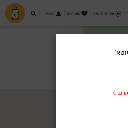
שחזור הזמנה
מועדפים
כניסה
0
0
וטא'
רוב :)