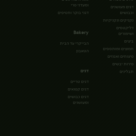
ומעדני פרי
דגים מעושנים
וכבושים
דגני בוקר וחטיפים
נקניקים ונקניקיות
דליקטסים
Bakery
ושימורים
ביצים
הבייקרי עד הבית
חמוצים ומותססים
הטאבון
פיצוחים ואגוזים
פירות יבשים
דגים
תבלינים
דגים טריים
דגים קפואים
דגים כבושים
ומעושנים