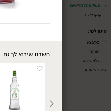
משקאות חריפים
קוקטיילים
סינון לפי:
במבצע
אורגני
חשבנו שיבוא לך גם
ללא גלוטן
99.00
₪
/ יח׳
מארז ערק נח 12 לימונים
ביטול סינונים
+ 3 כוסות צ'ייסר
750 מ״ל
13.20 ₪ ל-100 מ״ל