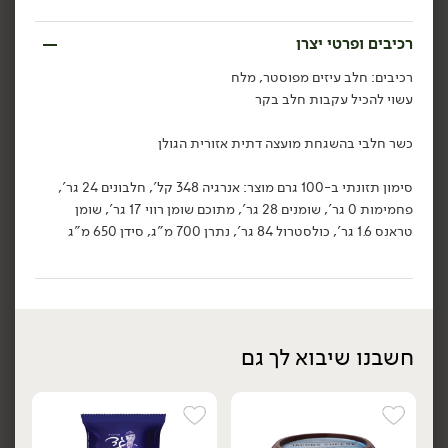
הוספה לסל
הוספה לסל
רכיבים ופרטי יצרן
רכיבים: חלב עיזים מפוסטר, מלח
עשוי להכיל עקבות חלב בקר
כשר חלבי בהשגחת מועצה דתית אזורית הגולן
סימון תזונתי ב-100 גרם מוצר: אנרגיה 348 קל', חלבונים 24 גר',
פחמימות 0 גר', שומנים 28 גר', מתוכם שומן רווי 17 גר', שומן
טראנס 1.6 גר', כולסטרול 84 גר', נתרן 700 מ"ג, סידן 650 מ"ג
13.90
₪
/ ל100 גר'
13.90
₪
/ ל100 גר'
משולש גאודה עשבי תיבול
משולש גאודה כמון וקימל
יח׳
יח׳
28% - 'משק יעקבס'
28% - 'משק יעקבס'
200 גרם
200 גרם
13.90 ₪ ל-100 גרם
13.90 ₪ ל-100 גרם
חשבנו שיבוא לך גם
הוספה לסל
הוספה לסל