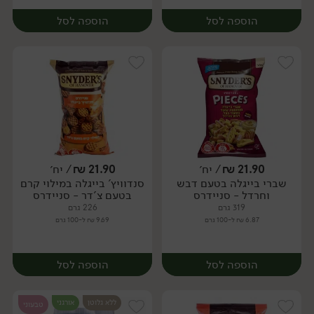
הוספה לסל
הוספה לסל
21.90
₪
/ יח׳
21.90
₪
/ יח׳
שברי בייגלה בטעם דבש
סנדוויץ' בייגלה במילוי קרם
יח׳
יח׳
וחרדל - סניידרס
בטעם צ'דר - סניידרס
319 גרם
226 גרם
6.87 ₪ ל-100 גרם
9.69 ₪ ל-100 גרם
הוספה לסל
הוספה לסל
ללא גלוטן
אורגני
טבעוני