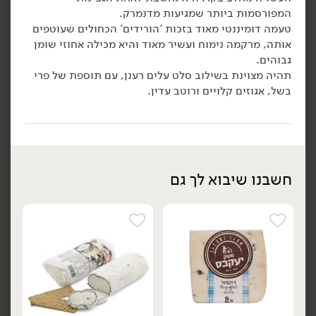
42.90
₪
/ יח׳
42.90
₪
/ יח׳
המפורסמות ביותר שמגיעות מדנמרק.
גבינת קממבר חרמון אגוזים
גבינת קממבר עם אוכמניות
טעמה דומיננטי מאוד בזכות 'הורידים' הכחולים שעוטפים
יח׳
יח׳
19% - 'משק שוורץ'
כחולות 'יהונתן' 19% -
אותה, מרקמה נימוח ועשיר מאוד והיא מכילה אחוזי שומן
'משק שוורץ'
200 גרם
גבוהים.
200 גרם
21.45 ₪ ל-100 גרם
תהיה מצוינת בשילוב סלט עלים רענן, עם תוספת של פרי
21.45 ₪ ל-100 גרם
בשל, אגוזים קלויים ורוטב עדין.
הוספה לסל
הוספה לסל
חשבנו שיבוא לך גם
42.90
₪
/ יח׳
42.90
₪
/ יח׳
גבינת קממבר תאנים 19%
גבינת קממבר חרמון כתום
יח׳
יח׳
'משק שוורץ'
19%
'משק שוורץ'
200 גרם
200 גרם
21.45 ₪ ל-100 גרם