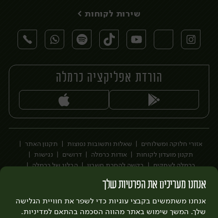
שירות לקוחות >
הורדת אפליקציה כרמלה
יח׳
יח׳
אזורי חלוקה ומשלוחים
שאלות ותשובות נפוצות
תקנון האתר
תקנון מועדון לקוחות
אודות כרמלה
דרושים
נגישות
כרמלה לעסקים
בקשה להסרת חשבון
הבלוג של כרמלה
לצפייה בעדכון מדיניות פרטיות
אנחנו מעריכים את הפרטיות שלך
עיצוב:
3bears
פיתוח:
אנחנו משתמשים בקבצי עוגיות כדי לשפר את חוויית הגלישה
Quatro
שלך. המשך שימוש באתר מהווה הסכמה בהתאם למדיניות.