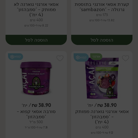
קערת אסאי אורגני בתוספת
אסאי אורגני גוארנה לא
יח׳
יח׳
גרנולה - 'sambazon'
ממותק - 'סמבהזון'
(4 יח')
173 גרם
400 גרם
13.82 ₪ ל-100 גרם
8.22 ₪ ל-100 גרם
הוספה לסל
הוספה לסל
אורגני
קפוא
קפוא
38.90
₪
/ יח׳
38.90
₪
/ יח׳
אסאי אורגני גוארנה ממותק
סורבה אסאי קפוא -
יח׳
יח׳
- 'סמבהזון'
'סמבהזון'
(4 יח')
500 מ״ל
400 גרם
7.78 ₪ ל-100 מ״ל
9.72 ₪ ל-100 גרם