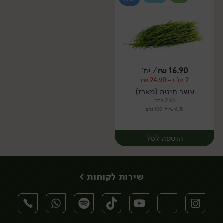
16.90
₪
/ יח׳
2 יח' ב- 24.90 ₪
יח׳
מארז
עשב חיטה (מארז)
250 גרם
6.76 ₪ ל-100 גרם
הוספה לסל
שירות לקוחות >