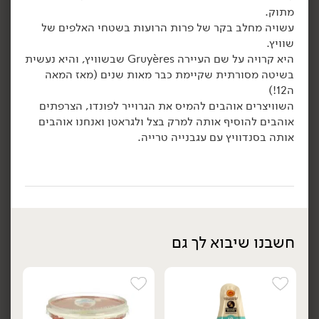
מתוק.
הוספה לסל
הוספה לסל
עשויה מחלב בקר של פרות הרועות בשטחי האלפים של
שוויץ.
היא קרויה על שם העיירה Gruyères שבשוויץ, והיא נעשית
בשיטה מסורתית שקיימת כבר מאות שנים (מאז המאה
ה12!)
השוויצרים אוהבים להמיס את הגרוייר לפונדו, הצרפתים
אוהבים להוסיף אותה למרק בצל ולגראטן ואנחנו אוהבים
אותה בסנדוויץ עם עגבנייה טרייה.
13.90
₪
/ ל100 גר'
13.90
₪
/ ל100 גר'
משולש גאודה עשבי תיבול
משולש גאודה כמון וקימל
יח׳
יח׳
28% - 'משק יעקבס'
28% - 'משק יעקבס'
200 גרם
200 גרם
13.90 ₪ ל-100 גרם
13.90 ₪ ל-100 גרם
חשבנו שיבוא לך גם
הוספה לסל
הוספה לסל