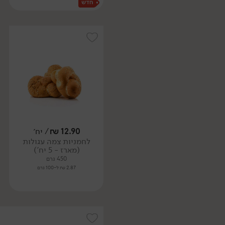
12.90
₪
/ יח׳
לחמניות צמה עגולות
(מארז - 5 יח')
450 גרם
2.87 ₪ ל-100 גרם