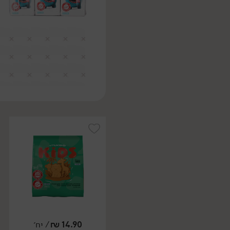
14.90
₪
/ יח׳