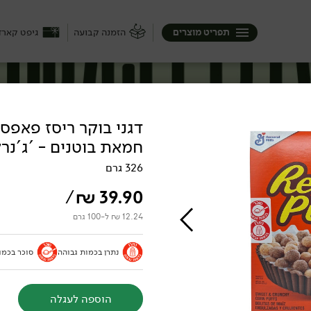
תפריט מוצרים
הזמנה קבועה
גיפט קארד
דגני בוקר ריסז פאפס
חמאת בוטנים - 'ג'נרל
326 גרם
/
₪
39.90
12.24 ₪ ל-100 גרם
נתרן בכמות גבוהה
סוכר בכמו
הוספה לעגלה