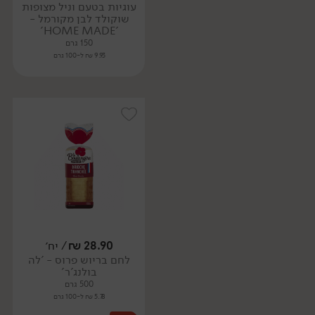
עוגיות בטעם וניל מצופות
שוקולד לבן מקורמל -
'HOME MADE'
150 גרם
9.93 ₪ ל-100 גרם
28.90
₪
/ יח׳
לחם בריוש פרוס - 'לה
בולנג'ר'
500 גרם
5.78 ₪ ל-100 גרם