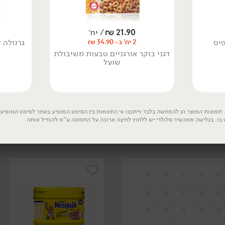
21.90
₪
/ יח׳
פיס
גרנולה 
2 יח' ב- 34.90 ₪
דגני בוקר אורגניים טבעות משיבולת
שועל
18.90
₪
/ יח׳
3.90
₪
/ יח׳
2 יח' ב- 24.9 ₪
3 יח' ב- 9.90 ₪
פינגווינים - חטיף מיץ
מיץ מנגו בקרטון אישי -
אורגני להקפאה - 'השדה'
'real'
תמונות המוצר הן להמחשה בלבד וייתכנו אי התאמות בין הסימון המופיע באתר לסימון המופיע ע
 בו. בגלישה ממכשיר סלולרי יש ללחוץ לחיצה ארוכה על התמונה ע"מ להגדיל אותה
400 גרם
200 מ״ל
4.72 ₪ ל-100 גרם
1.95 ₪ ל-100 מ״ל