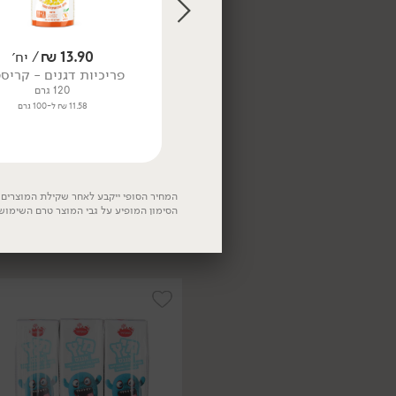
49.90
₪
/ יח׳
13.90
₪
/ יח׳
גרנולה 'בייקרי'
פריכיות דגנים - קריס
480 גרם
120 גרם
10.40 ₪ ל-100 גרם
11.58 ₪ ל-100 גרם
29.90
₪
/ יח׳
ליש רצועות פירות בטעם
אבטיח - 'גרופר' (10 יח')
140 גרם
המחיר הסופי ייקבע לאחר שקילת המוצרים. 
הסימון המופיע על גבי המוצר טרם השימוש
21.36 ₪ ל-100 גרם