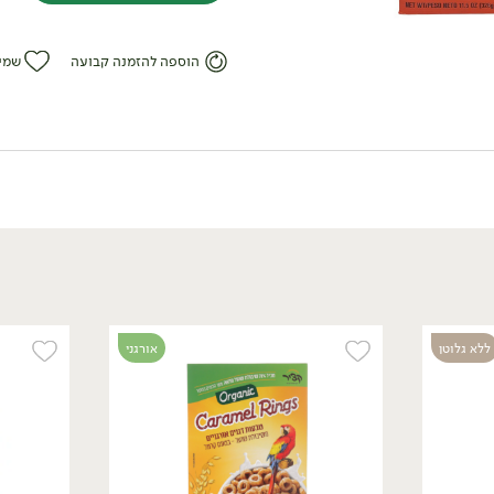
הוספה להזמנה קבועה
שמי
ללא גלוטן
טבעוני
29.90
₪
/ יח׳
ליש רצועות פירות בטעם
גזר ואוכמניות - 'גרופר'
(10 יח')
ללא גלוטן
אורגני
140 גרם
21.36 ₪ ל-100 גרם
אורגני
טבעוני