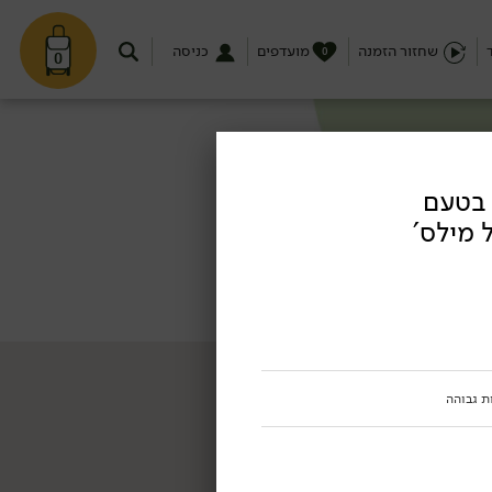
שחזור הזמנה
מועדפים
כניסה
0
0
 בטעם
 מילס'
ת גבוהה