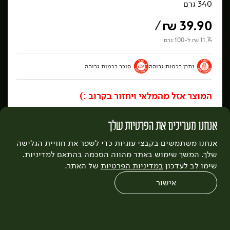
340 גרם
/
₪
39.90
11.74 ₪ ל-100 גרם
נתרן בכמות גבוהה
סוכר בכמות גבוהה
אזורי חלוקה ומשלוחים
שאלות ותשובות נפוצות
תקנון האתר
תקנון מועדון לקוחות
אודות כרמלה
דרושים
נגישות
כרמלה לעסקים
בקשה להסרת חשבון
הבלוג של כרמלה
המוצר אזל מהמלאי ויחזור בקרוב :)
לצפייה בעדכון מדיניות פרטיות
אנחנו מעריכים את הפרטיות שלך
עיצוב:
3bears
פיתוח:
Quatro
אנחנו משתמשים בקבצי עוגיות כדי לשפר את חוויית הגלישה
שלך. המשך שימוש באתר מהווה הסכמה בהתאם למדיניות.
הוספה למועדפים
הוספה להזמנה קבועה
שימו לב לעדכון
במדיניות הפרטיות
של האתר.
אישור
0
חשבנו שיבוא לך גם
שחזור הזמנה
צריכים עזרה?
מבצעים
כל המוצרים