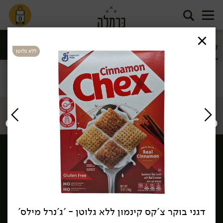
0
לגן ולכיתה
סמודי ומחיות
ללא גלוטן
סינון
קידס
דף הבית
קידס
לגן ולכיתה
/
/
שירות לקוחות >
דגני בוקר צ'קס קינמון ללא גלוטן - 'ג'נרל מילס'
הורדת אפליקציה כרמלה