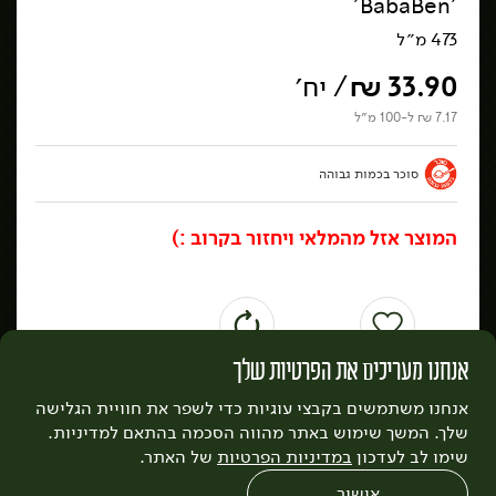
'BabaBen'
473 מ״ל
33.90
₪
/ יח׳
הורדת אפליקציה כרמלה
7.17 ₪ ל-100 מ״ל
סוכר בכמות גבוהה
המוצר אזל מהמלאי ויחזור בקרוב :)
אזורי חלוקה ומשלוחים
שאלות ותשובות נפוצות
תקנון האתר
תקנון מועדון לקוחות
אודות כרמלה
דרושים
נגישות
כרמלה לעסקים
בקשה להסרת חשבון
הבלוג של כרמלה
לצפייה בעדכון מדיניות פרטיות
אנחנו מעריכים את הפרטיות שלך
הוספה למועדפים
הוספה להזמנה קבועה
עיצוב:
3bears
פיתוח:
אנחנו משתמשים בקבצי עוגיות כדי לשפר את חוויית הגלישה
Quatro
שלך. המשך שימוש באתר מהווה הסכמה בהתאם למדיניות.
כדאי לדעת
שימו לב לעדכון
במדיניות הפרטיות
של האתר.
באבא-בן הוא מותג הגלידה הטבעונית המופלא שצמח
אישור