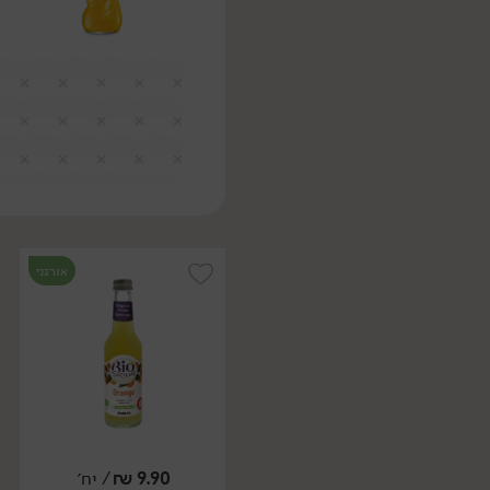
אורגני
9.90
₪
/ יח׳