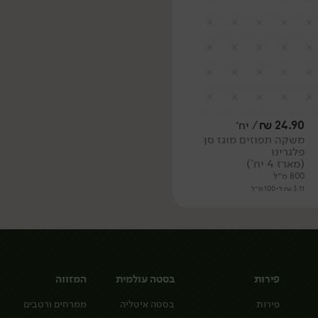
24.90
₪
/ יח׳
משקה תפוזים מוגז סן
פלגרינו
(מארז 4 יח')
800 מ״ל
3.11 ₪ ל-100 מ״ל
פירות
בסטה עולמית
המזווה
פירות
בסטה איטליה
ממרחים ורטבים