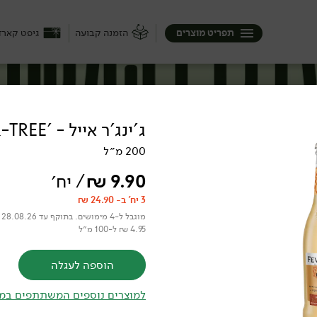
תפריט מוצרים
הזמנה קבועה
גיפט קארד
ג'ינג'ר אייל - 'FEVER-TREE'
200 מ״ל
9.90
₪
/ יח׳
3 יח' ב- 24.90 ₪
מוגבל ל-4 מימושים. בתוקף עד 28.08.26
4.95 ₪ ל-100 מ״ל
הוספה לעגלה
למוצרים נוספים המשתתפים במ
ם