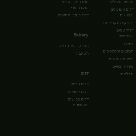
סלטים מעולים
ממרחים, רטבים
ומעדני פרי
דגים מעושנים
וכבושים
דגני בוקר וחטיפים
נקניקים ונקניקיות
דליקטסים
Bakery
ושימורים
ביצים
הבייקרי עד הבית
חמוצים ומותססים
הטאבון
פיצוחים ואגוזים
פירות יבשים
דגים
תבלינים
דגים טריים
דגים קפואים
דגים כבושים
ומעושנים