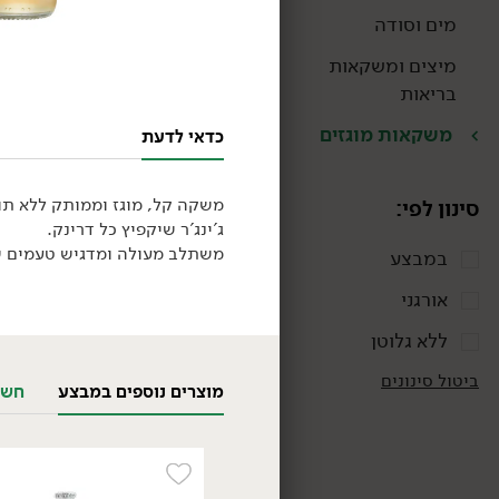
מים וסודה
מיצים ומשקאות
בריאות
משקאות מוגזים
כדאי לדעת
משקה קל, מוגז וממותק ללא תו
סינון לפי:
ג'ינג'ר שיקפיץ כל דרינק.
משתלב מעולה ומדגיש טעמים של
במבצע
18.90
₪
/ יח׳
אורגני
קמבוצ'ה חיה קלאסי
330 גרם
ללא גלוטן
5.73 ₪ ל-100 גרם
ביטול סינונים
מוצרים נוספים במבצע
חשב