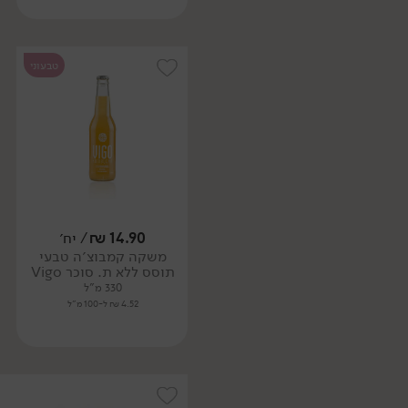
טבעוני
14.90
₪
/ יח׳
משקה קמבוצ׳ה טבעי
תוסס ללא ת. סוכר Vigo
330 מ"ל
4.52 ₪ ל-100 מ"ל