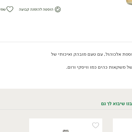
הוספה להזמנה קבועה
שמי
אורגני
ספת אלכוהול, עם טעם מובהק ואיכותי של
 משקאות כהים כמו וויסקי ורום.
18.90
₪
/ יח׳
קמבוצ'ה חיה בטעם פטל
330 מ״ל
5.73 ₪ ל-100 מ״ל
נו שיבוא לך גם