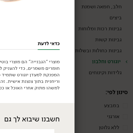
חלב, חמאה ושמנת
ביצים
גבינות רכות ומלוחות
גבינות קשות
כדאי לדעת
גבינות כחולות ובשלות
יוגורט וחלבון
מוצרי "הגבנייה" הם מוצרי בוט
חומרים משמרים, כדי להעניק ל
גלידות וקינוחים
המפנקת למעדן יוגורט שתמיד 
32.90
₪
/ יח׳
יוגורמה כבשים דלי -
וריחנית בתוך צנצנת אישית. זה
המחלבה
למשהו מתוק אחרי האוכל או כנש
סינון לפי:
850 גרם
3.87 ₪ ל-100 גרם
במבצע
אורגני
חשבנו שיבוא לך גם
ללא גלוטן