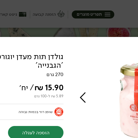
תפריט מוצרים
הזמנה קבועה
גיפט קארד
גולדן תות מעדן יוגור
'הגבנייה'
ק), היא יכולה להיות קשה או רק חצי ...
בופאלו בבצרון, ממשק שוורץ בצפון וגם
270 גרם
יכה :)
15.90
₪
/ יח׳
5.89 ₪ ל-100 גרם
שומן רווי בכמות גבוהה
הוספה לעגלה