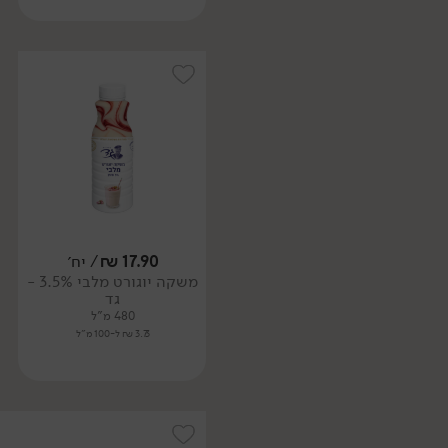
17.90
₪
/ יח׳
משקה יוגורט מלבי 3.5% -
גד
480 מ"ל
3.73 ₪ ל-100 מ"ל