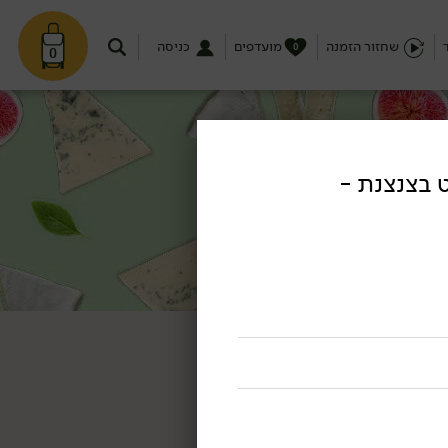
שחזור הזמנה
מועדפים
כניסה
0
0
ט בצנצנת -