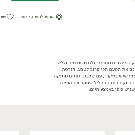
הוספה להזמנה קבועה
שמי
יק המיוצרים מחומרי גלם משובחים וללא
כם את הטעם הכי קרוב לטבע. הגרסה
כיף שיש במקרר, עם שכבת תותים מתוקה
31.90
₪
/ יח׳
יורט בופאלה 10% - 'חוות
 בדיוק הקינוח הקליל שסוגר את הפינה
הבופאלו'
נוש כיפי באמצע היום.
750 גרם
4.25 ₪ ל-100 גרם
אורגני
טבעוני