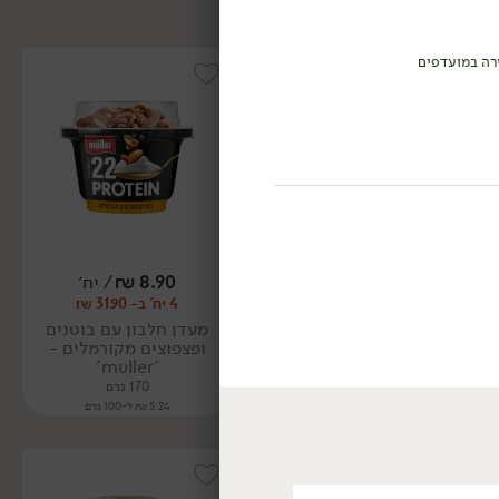
רה במועדפים
8.90
₪
/ יח׳
23.90
₪
/ יח׳
4 יח' ב- 31.90 ₪
יורט 5% BIO
'חוות הבופאלו'
מעדן חלבון עם בוטנים
ופצפוצים מקורמלים -
750 גרם
'muller'
3.19 ₪ ל-100 גרם
170 גרם
5.24 ₪ ל-100 גרם
ללא גלוטן
אורגני