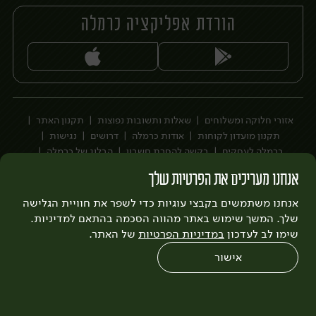
הורדת אפליקציה כרמלה
יח׳
אזורי חלוקה ומשלוחים
שאלות ותשובות נפוצות
תקנון האתר
תקנון מועדון לקוחות
אודות כרמלה
דרושים
נגישות
כרמלה לעסקים
בקשה להסרת חשבון
הבלוג של כרמלה
לצפייה בעדכון מדיניות פרטיות
אנחנו מעריכים את הפרטיות שלך
עיצוב:
3bears
פיתוח:
אנחנו משתמשים בקבצי עוגיות כדי לשפר את חוויית הגלישה
Quatro
שלך. המשך שימוש באתר מהווה הסכמה בהתאם למדיניות.
שימו לב לעדכון
במדיניות הפרטיות
של האתר.
אישור
0
שחזור הזמנה
צריכים עזרה?
מבצעים
כל המוצרים