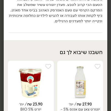
5.24 ₪ ל-100 גרם
הטעם הכי קרוב לטבע. מעדן יוגורט עשיר שמשלב את
הוספה לסל
הוספה לסל
המרקם הקרמי עם טעם האפרסק האהוב בביס אחד מאוזן.
כיף לקחת אותו לעבודה או להגיש לילדים כחלופה איכותית
ונקייה יותר למעדנים הרגילים.
חשבנו שיבוא לך גם
7.90
₪
/ יח׳
12.90
₪
/ יח׳
סמוזי יוגורט עם חלבון
5 יח' ב- 34.90 ₪
יח׳
יח׳
בטעם בננה וקקאו -
יוגורט חלבון בטעם וניל -
'DAILY'
'muller'
50 גרם
200 גרם
25.80 ₪ ל-100 גרם
3.95 ₪ ל-100 גרם
הוספה לסל
הוספה לסל
27.90
₪
/ יח׳
23.90
₪
/ יח׳
אורגני
ללא גלוטן
יוגורט צאן עם אננס 5% -
יורט 5% BIO
טבעוני
אורגני