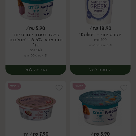
/
₪
5.90
/
₪
18.90
יוגורט יווני - 'Kolios'
פילגד בסגנון יוגורט יווני
תות אסאי 6.5% - 'מחלבות
500 גרם
גד'
3.78 ₪ ל-100 גרם
140 גרם
4.21 ₪ ל-100 גרם
הוספה לסל
הוספה לסל
טבעוני
טבעוני
5.90
₪
/
7.90
₪
/ יח׳