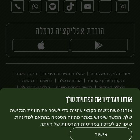
הורדת אפליקציה כרמלה
יח׳
אזורי חלוקה ומשלוחים
שאלות ותשובות נפוצות
תקנון האתר
תקנון מועדון לקוחות
אודות כרמלה
דרושים
נגישות
כרמלה לעסקים
בקשה להסרת חשבון
הבלוג של כרמלה
לצפייה בעדכון מדיניות פרטיות
אנחנו מעריכים את הפרטיות שלך
עיצוב:
3bears
פיתוח:
אנחנו משתמשים בקבצי עוגיות כדי לשפר את חוויית הגלישה
Quatro
שלך. המשך שימוש באתר מהווה הסכמה בהתאם למדיניות.
שימו לב לעדכון
במדיניות הפרטיות
של האתר.
אישור