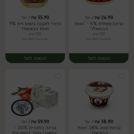
26.90
₪
/ יח׳
35.90
₪
/ יח׳
גבינה צפתית 4% - 'חוות
כדורי לַאבָּנֶה בשמן זית 9%
יח׳
יח׳
הבופאלו'
'חוות הבופאלו'
250 גרם
250 גרם
10.76 ₪ ל-100 גרם
14.36 ₪ ל-100 גרם
הוספה לסל
הוספה לסל
38.90
₪
/ יח׳
59.90
₪
/ יח׳
גבינת פטה 28% 'חוות
גבינה בולגרית 20% -
יח׳
יח׳
הבופאלו'
'המאירי צפת' (טעם עז)