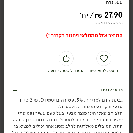
500 גרם
27.90
₪
/ יח׳
5.58 ₪ ל-100 גרם
המוצר אזל מהמלאי ויחזור בקרוב :)
24.90
₪
/ יח׳
12.90
₪
/
גבינת מסקרפונה איטלקית -
פילגד בסגנון גבינת שקדים
'גרנרולו'
9% - 'מחלבות גד'
250 גרם
170 גרם
9.96 ₪ ל-100 גרם
7.59 ₪ ל-100 גרם
הוספה למועדפים
הוספה להזמנה קבועה
הוספה לסל
הוספה לסל
כדאי לדעת
טבעוני
טבעוני
גבינת קדם למריחה, 5%, עשירה בויטמין D, פי 2 סידן
טבעי ורק רבע מכמות הכולסטרול.
חלב הבופאלו הינו מוצר טבעי, בעל טעם עשיר וקטיפתי,
עשיר בוויטמינים, רמת כולסטרול נמוכה ורמת סידן גבוהה
יותר. הסובלים מאלרגיה לחלב מסוג אחר יכולים למצוא בו
חלופה מתאימה. למידע נוסף חפשו "חוות הבופאלו" בגוגל