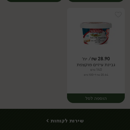
28.90
₪
/ יח׳
גבינת עיזים מוקצפת
יח׳
יח׳
140 גרם
20.64 ₪ ל-100 גרם
הוספה לסל
שירות לקוחות >