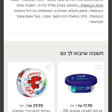
17.90
₪
/ יח׳
17.90
₪
/ יח׳
חוות הבופאלו-
במושב בצרון שליד גדרה, יושבת חוות
פילגד בסגנון שמנת שום
פילגד בסגנון גבינת שמנת
יח׳
הבופאלו, משק חקלאי ומחלבה המתמחה בגידול וטיפוח
שמיר 24% - 'מחלבות גד'
24% - 'מחלבות גד'
הבופאלו. חלב בופאלו הינו מוצר טבעי, בעל טעם עשיר
170 גרם
170 גרם
וקטיפתי.
10.53 ₪ ל-100 גרם
10.53 ₪ ל-100 גרם
הוספה לסל
הוספה לסל
חשבנו שיבוא לך גם
טבעוני
19.90
₪
/ יח׳
22.90
₪
/
פילגד בסגנון לאבנה 5%
גבינת סטרצ'טלה 24% - גד
יח׳
יח׳
שמן זית וזעתר - ''מחלבות
150 גרם
גד'
17.90
₪
/ יח׳
29.90
₪
/ יח׳
15.27 ₪ ל-100 גרם
170 גרם
גבינת לאבנה טבעית 5% -
גבינת לבש קירי מותכת