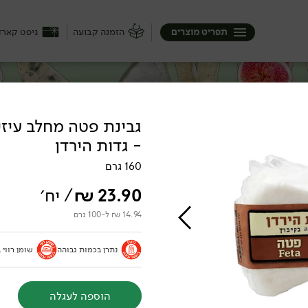
תפריט מוצרים
הזמנה קבועה
גיפט קארד
- גדות הירדן
ק), היא יכולה להיות קשה או רק חצי ...
בופאלו בבצרון, ממשק שוורץ בצפון וגם
160 גרם
יכה :)
23.90
₪
/ יח׳
14.94 ₪ ל-100 גרם
נתרן בכמות גבוהה
שומן רווי 
לוחות
הוספה לעגלה