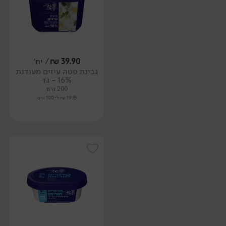
39.90
₪
/ יח׳
גבינת פטה עיזים מעודנת
16% - גד
200 גרם
19.95 ₪ ל-100 גרם