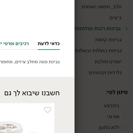
חלב, חמאה ושמנת
ביצים
גבינות רכות ומלוחות
גבינות קשות
כדאי לדעת
רכיבים ופרטי יצ
גבינות כחולות ובשלות
יוגורט וחלבון
גבינת פטה מחלב עיזים, מחומר
גלידות וקינוחים
חשבנו שיבוא לך גם
סינון לפי:
במבצע
24.90
₪
/ יח׳
אורגני
גבינת מסקרפונה איטלקית
- 'גרנרולו'
ללא גלוטן
250 גרם