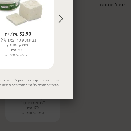
9.96 ₪ ל-100 גרם
ביטול סינונים
99.00
₪
/ יח׳
טבעוני
32.90
₪
/ יח׳
₪
119.00
גבינת פטה צאן 19%
'משק שוורץ'
יין אדום ויניה אלברדי לה ריוחה
אלטה
200 גרם
750 מ״ל
16.45 ₪ ל-100 גרם
13.20 ₪ ל-100 מ״ל
המחיר הסופי ייקבע לאחר שקילת המוצרים. 
הסימון המופיע על גבי המוצר טרם השימוש
19.90
₪
/ יח׳
פילגד בסגנון לאבנה 5%
שמן זית וזעתר -
''מחלבות גד'
170 גרם
11.71 ₪ ל-100 גרם