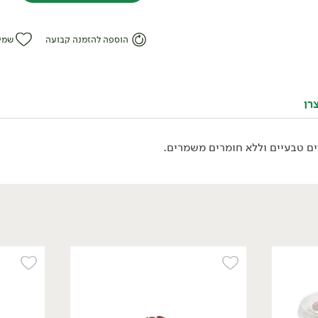
הוספה להזמנה קבועה
שמי
מבצע: גבינות בורסאן ב- 22.90 ₪ >>
*לפי תקנון מבצע, הזול מבניהם.
רן
טבעוני
ים טבעיים וללא חומרים משמרים.
/
₪
12.90
פילגד בסגנון גבינת
שקדים 9% - 'מחלבות גד'
170 גרם