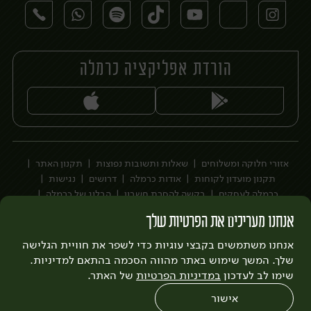
הורדת אפליקציה כרמלה
יח׳
אזורי חלוקה ומשלוחים
שאלות ותשובות נפוצות
תקנון האתר
תקנון מועדון לקוחות
אודות כרמלה
דרושים
נגישות
כרמלה לעסקים
בקשה להסרת חשבון
הבלוג של כרמלה
לצפייה בעדכון מדיניות פרטיות
אנחנו מעריכים את הפרטיות שלך
עיצוב:
3bears
פיתוח:
אנחנו משתמשים בקבצי עוגיות כדי לשפר את חוויית הגלישה
Quatro
שלך. המשך שימוש באתר מהווה הסכמה בהתאם למדיניות.
שימו לב לעדכון
במדיניות הפרטיות
של האתר.
אישור