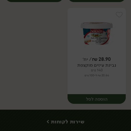
28.90
₪
/ יח׳
גבינת עיזים מוקצפת
יח׳
יח׳
140 גרם
20.64 ₪ ל-100 גרם
הוספה לסל
שירות לקוחות >