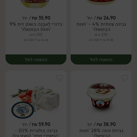
26.90
₪
/ יח׳
35.90
₪
/ יח׳
גבינה צפתית 4% - 'חוות
כדורי לַאבָּנֶה בשמן זית 9%
יח׳
יח׳
הבופאלו'
'חוות הבופאלו'
250 גרם
250 גרם
10.76 ₪ ל-100 גרם
14.36 ₪ ל-100 גרם
הוספה לסל
הוספה לסל
38.90
₪
/ יח׳
59.90
₪
/ יח׳
גבינת פטה 28% 'חוות
גבינה בולגרית 20% -
יח׳
יח׳
הבופאלו'
'המאירי צפת' (טעם עז)