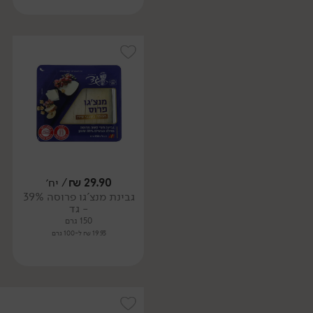
29.90
₪
/ יח׳
גבינת מנצ'גו פרוסה 39%
- גד
150 גרם
19.93 ₪ ל-100 גרם