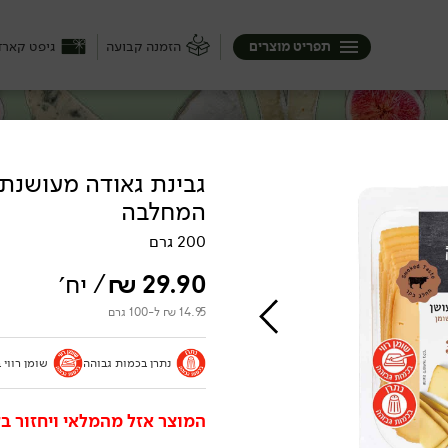
תפריט מוצרים
הזמנה קבועה
גיפט קארד
גבינת גאודה מעושנת 
המחלבה
ק), היא יכולה להיות קשה או רק חצי ...
בופאלו בבצרון, ממשק שוורץ בצפון וגם
200 גרם
יכה :)
29.90
₪
/ יח׳
14.95 ₪ ל-100 גרם
נתרן בכמות גבוהה
שומן רווי 
המוצר אזל מהמלאי ויחזור בק