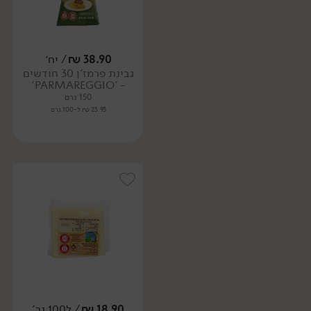
38.90
₪
/ יח׳
גבינת פרמז'ן 30 חודשים
- 'PARMAREGGIO'
150 גרם
25.93 ₪ ל-100 גרם
18.90
₪
/ ל100 גר'