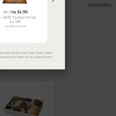
ביטול סינונים
25.90
₪
/ יח׳
34.90
₪
/ יח׳
גבינת מוצרלה - בוקנצ'יני 16%
גבינת קשקבל 26% - גד
'חוות הבופאלו'
200 גרם
150 גרם
17.45 ₪ ל-100 גרם
17.27 ₪ ל-100 גרם
13.90
₪
/ ל100 גר'
משולש גאודה עשבי תיבול
28% - 'משק יעקבס'
המחיר הסופי ייקבע לאחר שקילת המוצרים. 
200 גרם
הסימון המופיע על גבי המוצר טרם השימוש
13.90 ₪ ל-100 גרם