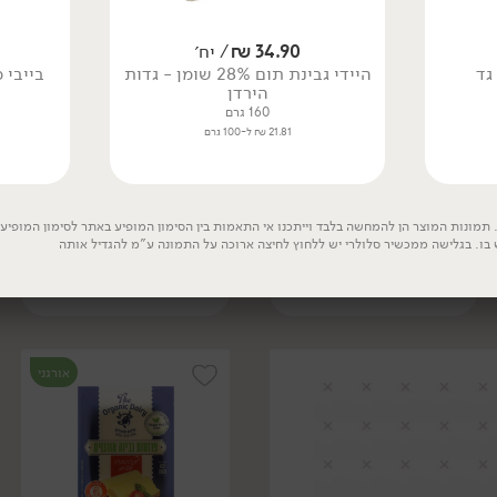
34.90
₪
/ יח׳
היידי גבינת תום 28% שומן - גדות
הירדן
160 גרם
21.81 ₪ ל-100 גרם
13.90
₪
/ ל100 גר'
14.90
₪
/ ל100 גר'
משולש גאודה כמון וקימל
משולש קשקבל מחלב צאן
28% - 'משק יעקבס'
27% - 'משק יעקבס'
תמונות המוצר הן להמחשה בלבד וייתכנו אי התאמות בין הסימון המופיע באתר לסימון המופיע ע
200 גרם
200 גרם
 בו. בגלישה ממכשיר סלולרי יש ללחוץ לחיצה ארוכה על התמונה ע"מ להגדיל אותה
13.90 ₪ ל-100 גרם
14.90 ₪ ל-100 גרם
אורגני