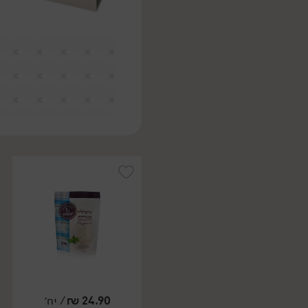
24.90
₪
/ יח׳