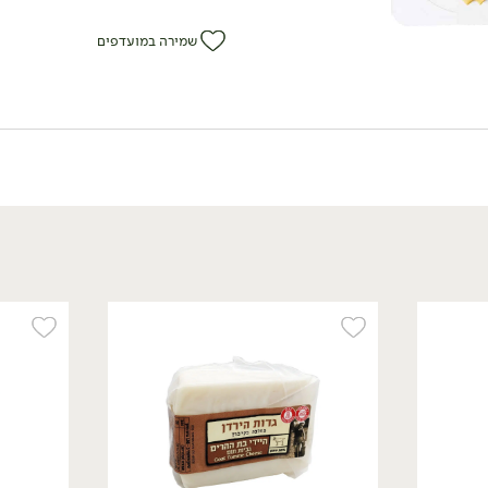
שמירה במועדפים
16.90
₪
/ ל100 גר'
משולש מנצ'גו 30% -
'משק יעקבס'
200 גרם
16.90 ₪ ל-100 גרם