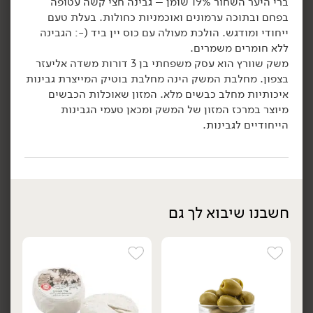
ברי היער השחור 19% שומן – גבינה חצי קשה עטופה
42.90
₪
/ יח׳
42.90
₪
/ יח׳
בפחם ובתוכה ערמונים ואוכמניות כחולות. בעלת טעם
גבינת קממבר חרמון אגוזים
גבינת קממבר עם אוכמניות
יח׳
יח׳
ייחודי ומודגש. הולכת מעולה עם כוס יין ביד (-: הגבינה
19% - 'משק שוורץ'
כחולות 'יהונתן' 19% -
ללא חומרים משמרים.
'משק שוורץ'
200 גרם
משק שוורץ הוא עסק משפחתי בן 3 דורות משדה אליעזר
200 גרם
21.45 ₪ ל-100 גרם
21.45 ₪ ל-100 גרם
בצפון. מחלבת המשק הינה מחלבת בוטיק המייצרת גבינות
איכותיות מחלב כבשים מלא. המזון שאוכלות הכבשים
הוספה לסל
הוספה לסל
מיוצר במרכז המזון של המשק ומכאן טעמי הגבינות
הייחודיים לגבינות.
חשבנו שיבוא לך גם
42.90
₪
/ יח׳
42.90
₪
/ יח׳
גבינת קממבר תאנים 19%
גבינת קממבר חרמון כתום
יח׳
יח׳
'משק שוורץ'
19%
'משק שוורץ'
200 גרם
200 גרם
21.45 ₪ ל-100 גרם