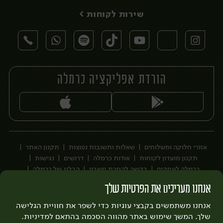
שירות לקוחות >
הורדת אפליקציה כרמלה
יח׳
יח׳
אזורי חלוקה ומשלוחים
שאלות ותשובות נפוצות
תקנון האתר
תקנון מועדון לקוחות
אודות כרמלה
דרושים
נגישות
כרמלה לעסקים
בקשה להסרת חשבון
הבלוג של כרמלה
לצפייה בעדכון מדיניות פרטיות
אנחנו מעריכים את הפרטיות שלך
עיצוב:
3bears
פיתוח:
אנחנו משתמשים בקבצי עוגיות כדי לשפר את חוויית הגלישה
Quatro
שלך. המשך שימוש באתר מהווה הסכמה בהתאם למדיניות.