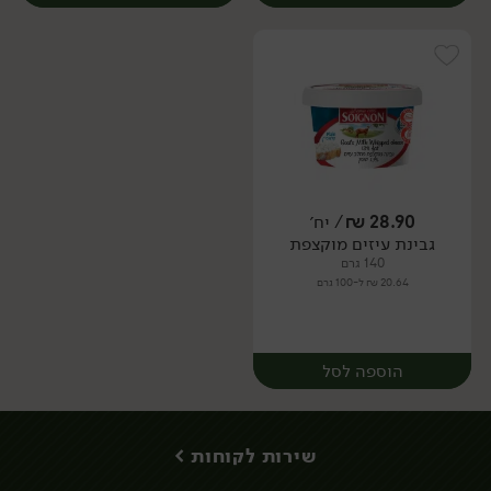
28.90
₪
/ יח׳
גבינת עיזים מוקצפת
יח׳
יח׳
140 גרם
20.64 ₪ ל-100 גרם
הוספה לסל
שירות לקוחות >