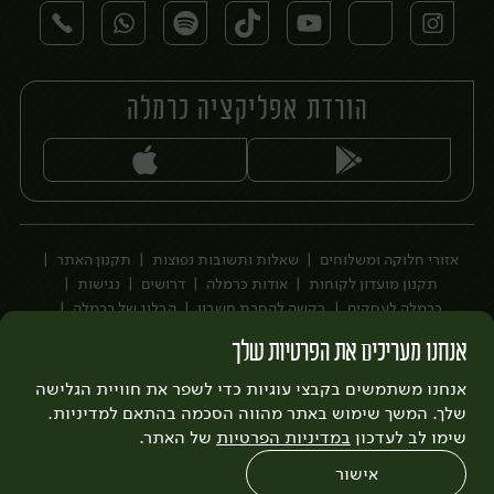
הורדת אפליקציה כרמלה
יח׳
אזורי חלוקה ומשלוחים
שאלות ותשובות נפוצות
תקנון האתר
תקנון מועדון לקוחות
אודות כרמלה
דרושים
נגישות
כרמלה לעסקים
בקשה להסרת חשבון
הבלוג של כרמלה
לצפייה בעדכון מדיניות פרטיות
אנחנו מעריכים את הפרטיות שלך
עיצוב:
3bears
פיתוח:
אנחנו משתמשים בקבצי עוגיות כדי לשפר את חוויית הגלישה
Quatro
שלך. המשך שימוש באתר מהווה הסכמה בהתאם למדיניות.
שימו לב לעדכון
במדיניות הפרטיות
של האתר.
אישור