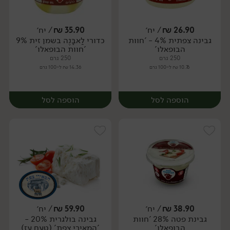
26.90
₪
/ יח׳
35.90
₪
/ יח׳
גבינה צפתית 4% - 'חוות
כדורי לַאבָּנֶה בשמן זית 9%
יח׳
יח׳
הבופאלו'
'חוות הבופאלו'
250 גרם
250 גרם
10.76 ₪ ל-100 גרם
14.36 ₪ ל-100 גרם
הוספה לסל
הוספה לסל
38.90
₪
/ יח׳
59.90
₪
/ יח׳
גבינת פטה 28% 'חוות
גבינה בולגרית 20% -
יח׳
יח׳
הבופאלו'
'המאירי צפת' (טעם עז)