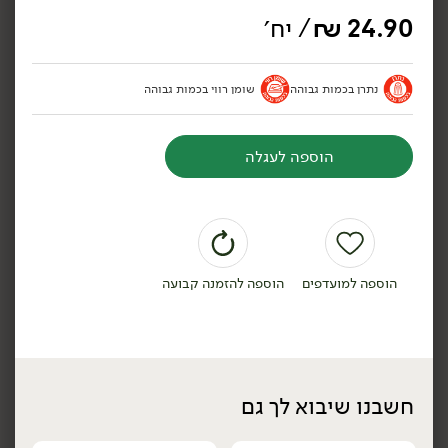
24.90
₪
/ יח׳
נתרן בכמות גבוהה
שומן רווי בכמות גבוהה
24.90
₪
/ יח׳
12.90
₪
/
גבינת מסקרפונה איטלקית -
פילגד בסגנון גבינת שקדים
'גרנרולו'
9% - 'מחלבות גד'
הוספה לעגלה
250 גרם
170 גרם
9.96 ₪ ל-100 גרם
7.59 ₪ ל-100 גרם
הוספה לסל
הוספה לסל
הוספה למועדפים
הוספה להזמנה קבועה
טבעוני
טבעוני
חשבנו שיבוא לך גם