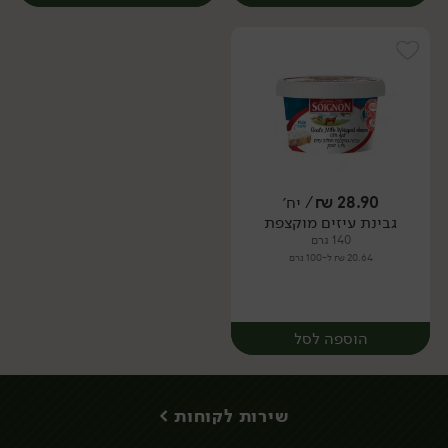
28.90
₪
/ יח׳
גבינת עיזים מוקצפת
יח׳
יח׳
140 גרם
20.64 ₪ ל-100 גרם
הוספה לסל
שירות לקוחות >