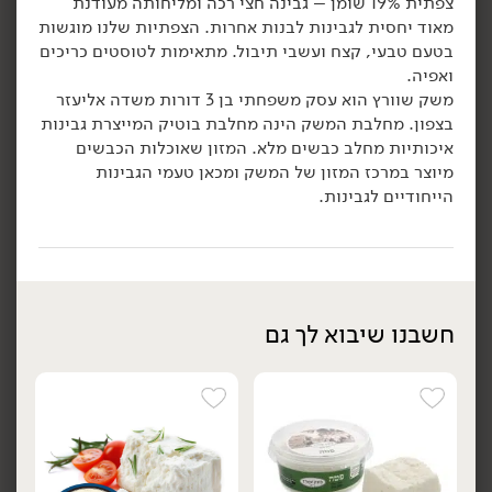
צפתית 19% שומן – גבינה חצי רכה ומליחותה מעודנת
17.90
₪
/ יח׳
19.90
₪
/ יח׳
מאוד יחסית לגבינות לבנות אחרות. הצפתיות שלנו מוגשות
פילגד בסגנון גבינת שמנת
פילגד בסגנון לאבנה 5%
יח׳
בטעם טבעי, קצח ועשבי תיבול. מתאימות לטוסטים כריכים
24% - 'מחלבות גד'
שמן זית וזעתר - ''מחלבות
ואפיה.
גד'
170 גרם
משק שוורץ הוא עסק משפחתי בן 3 דורות משדה אליעזר
170 גרם
10.53 ₪ ל-100 גרם
11.71 ₪ ל-100 גרם
בצפון. מחלבת המשק הינה מחלבת בוטיק המייצרת גבינות
איכותיות מחלב כבשים מלא. המזון שאוכלות הכבשים
הוספה לסל
הוספה לסל
מיוצר במרכז המזון של המשק ומכאן טעמי הגבינות
הייחודיים לגבינות.
חשבנו שיבוא לך גם
22.90
₪
/
29.90
₪
/ יח׳
גבינת סטרצ'טלה 24% - גד
גבינה בולגרית מעודנת 24%
יח׳
יח׳
- גד
150 גרם
250 גרם
15.27 ₪ ל-100 גרם
11.96 ₪ ל-100 גרם