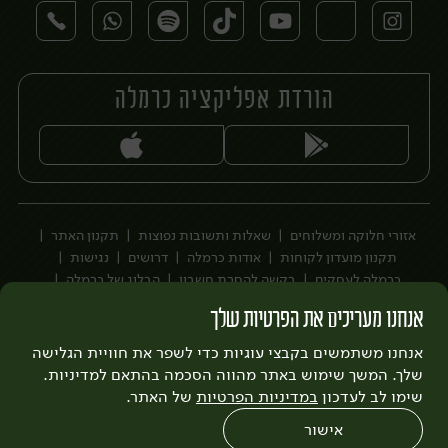
הורדת אפליקציה כרמלה
יח׳
אזורי חלוקה ומשלוחים
שאלות ותשובות נפוצות
תקנון האתר
תקנון מועדון לקוחות
אודות כרמלה
דרושים
נגישות
כרמלה לעסקים
בקשה להסרת חשבון
הבלוג של כרמלה
לצפייה בעדכון מדיניות פרטיות
אנחנו מעריכים את הפרטיות שלך
עיצוב:
3bears
פיתוח:
אנחנו משתמשים בקבצי עוגיות כדי לשפר את חוויית הגלישה
Quatro
שלך. המשך שימוש באתר מהווה הסכמה בהתאם למדיניות.
שימו לב לעדכון
במדיניות הפרטיות
של האתר.
אישור