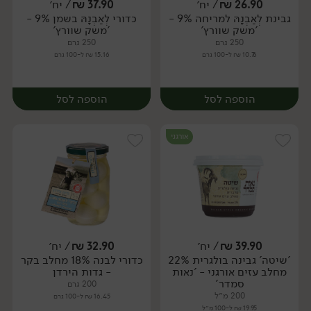
26.90
₪
/ יח׳
37.90
₪
/ יח׳
גבינת לְאַבְנָהּ למריחה 9% -
כדורי לְאַבְנָהּ בשמן 9% -
יח׳
יח׳
'משק שוורץ'
'משק שוורץ'
250 גרם
250 גרם
10.76 ₪ ל-100 גרם
15.16 ₪ ל-100 גרם
הוספה לסל
הוספה לסל
אורגני
39.90
₪
/ יח׳
32.90
₪
/ יח׳
'שיטה' גבינה בולגרית 22%
כדורי לבנה 18% מחלב בקר
יח׳
יח׳
מחלב עזים אורגני - 'נאות
- גדות הירדן
סמדר'
200 גרם
200 מ״ל
16.45 ₪ ל-100 גרם
19.95 ₪ ל-100 מ״ל