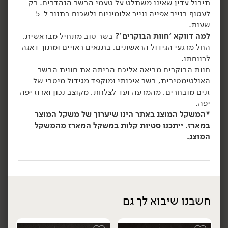
תיבול עדין שאינו משתלט על טעמי הבשר הנהדרים. רק
לעטוף בנייר אפייה ונייר אלומיניום ולשכוח בתנור ל-5
הוספה לסל
הוספה לסל
שעות.
למה דווקא ‘חוות הבוקרים’?
בשר טוב מתחיל מבראשית,
החל מרגעי הגידול הראשונים, בתנאים ראויים ומתוך דאגה
לרווחתו.
חוות הבוקרים מביאה אליכם הביתה את חווית הבשר
האולטימטיבית, בשר איכותי ומוקפד מגידול מיטבי של
זנים מובחרים, מהמרעה ועד לצלחת, מקוצב נכון וארוז יפה
יפה.
*המשקל המוצג באתר הינו שיערוך של משקל המוצר
169.00
₪
/ ק״ג
99.00
₪
/ ק״ג
במארז. ייתכנו סטיות קלות במשקל המארז מהמשקל
סטייק מינוט טרי (מארז 8
אונטריב טרי (מארז)
מארז
מארז
המוצג.
יח')
1.5 ק"ג
1 ק"ג
9.90 ₪ ל-100 גרם
16.90 ₪ ל-100 גרם
הוספה לסל
הוספה לסל
חשבנו שיבוא לך גם