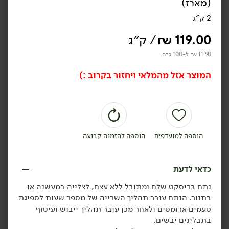
(מארז)
גולש בקר טרי (מארז)
פלאנק סטייק טרי
2 ק"ג
1 ק"ג
1 ק"ג
9.90 ₪ ל-100 גרם
13.90 ₪ ל-100 גרם
119.00
₪
/ ק״ג
11.90 ₪ ל-100 גרם
הוספה לסל
הוספה לסל
המוצר אזל מהמלאי ויחזור בקרוב :)
הוספה למועדפים
הוספה להזמנה קבועה
כדאי לדעת
129.00
₪
/ ק״ג
119.00
₪
/ ק״ג
נתח בריסקט שלם ומתובל ללא עצם, לצלייה במעשנה או
אסאדו טרי (מארז)
קוביות אסאדו טריות (מארז)
מארז
מארז
1 ק"ג
1 ק"ג
בתנור. הנתח עובר תהליך השרייה של מספר שעות לספיגת
12.90 ₪ ל-100 גרם
11.90 ₪ ל-100 גרם
טעמים ארומטים ולאחר מכן עובר תהליך ייבוש ועיטוף
בתבלינים יבשים.