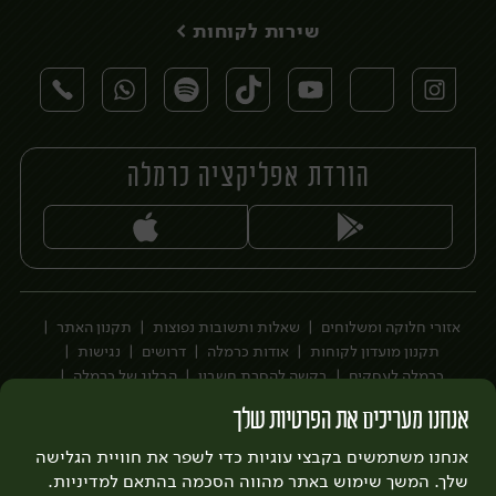
שירות לקוחות >
הורדת אפליקציה כרמלה
יח׳
יח׳
אזורי חלוקה ומשלוחים
שאלות ותשובות נפוצות
תקנון האתר
תקנון מועדון לקוחות
אודות כרמלה
דרושים
נגישות
כרמלה לעסקים
בקשה להסרת חשבון
הבלוג של כרמלה
לצפייה בעדכון מדיניות פרטיות
אנחנו מעריכים את הפרטיות שלך
עיצוב:
3bears
פיתוח:
אנחנו משתמשים בקבצי עוגיות כדי לשפר את חוויית הגלישה
Quatro
שלך. המשך שימוש באתר מהווה הסכמה בהתאם למדיניות.