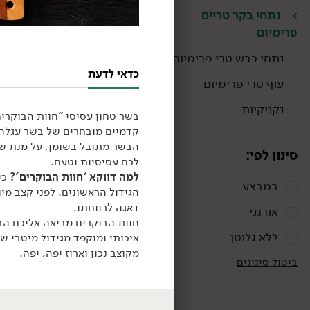
נתחי בקר טריים
פרימיום
נתחי כבש טרי פרימיום
כדאי לדעת
עוף טרי פרימיום
נקניקיות
בשר טחון עסיסי "חוות הבוקרי
קדמיים מובחרים של בשר עגלה משובח עם %
הבשר מתובל בשומן, על מנת של
סינון לפי:
לכם עסיסיות וטעם.
99.00
₪
/ ק״ג
למה דווקא ‘חוות הבוקרים’?
כי
במבצע
גולש בקר טרי (מארז)
הגידול הראשונים. לפני קצב מיו
1 ק"ג
דאגה לרווחתו.
אורגני
9.90 ₪ ל-100 גרם
חוות הבוקרים מביאה אליכם הב
ללא גלוטן
איכותי ומוקפד מגידול מיטבי ש
מקוצב נכון וארוז יפה, יפה.
ביטול סינונים