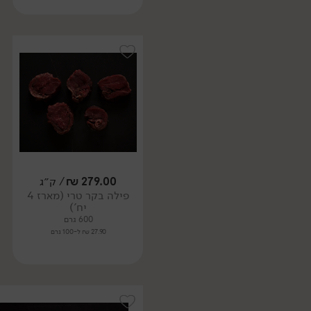
279.00
₪
/ ק״ג
פילה בקר טרי (מארז 4
יח')
600 גרם
27.90 ₪ ל-100 גרם