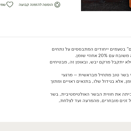
הוספה להזמנה קבועה
שמי
ם" בטעמים ייחודים המתבססים על נתחים
20 אחוזי שומן.
א יתקבל מרקם יבש, ובאופן זה, מבטיחים
139.00
₪
/ ק״ג
 בשר טוב מתחיל מבראשית – מרגעי
פלאנק סטייק טרי
מן, אלא בגידול שלו, בתנאים ראויים ומתוך
1 ק"ג
13.90 ₪ ל-100 גרם
יתה את חווית הבשר האולטימטיבית, בשר
ל זנים מובחרים, מהמרעה ועד לצלחת,