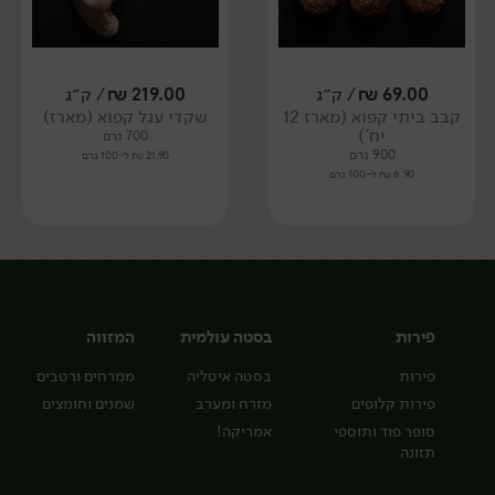
69.00
₪
/ ק״ג
219.00
₪
/ ק״ג
קבב ביתי קפוא (מארז 12
שקדי עגל קפוא (מארז)
יח')
700 גרם
900 גרם
21.90 ₪ ל-100 גרם
6.90 ₪ ל-100 גרם
פירות
בסטה עולמית
המזווה
פירות
בסטה איטליה
ממרחים ורטבים
פירות קלופים
מזרח ומערב
שמנים וחומצים
סופר פוד ותוספי
אמריקה!
תזונה