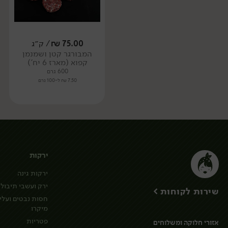
75.00
₪
/ ק״ג
המבורגר קטן ושמנמן
קפוא (מארז 6 יח')
600 גרם
7.50 ₪ ל-100 גרם
ירקות
ירקות גינה
ירק ועשבי תיבול
שירות לקוחות >
חסות נבטים ועלי
מיקרו
פטריות
אזורי חלוקה ומשלוחים