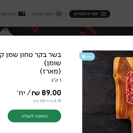
תפריט מוצרים
הזמנה קבועה
גיפט קארד
קפוא
שומן)
 בשר ועוף טרי בנפרד. חתכנו, ניקינו וארזנו
(מארז)
את הנתחים הכי איכותיים שיש להציע במשלוח עד הבית. 100% טבעי, 100% טרי. יש לנו הכל, מאנטריקוט,
שייה ולהכין תוספת טעימה ליד.
1 ק"ג
89.00
₪
/ יח׳
8.90 ₪ ל-100 גרם
הוספה לעגלה
ם פרימיום