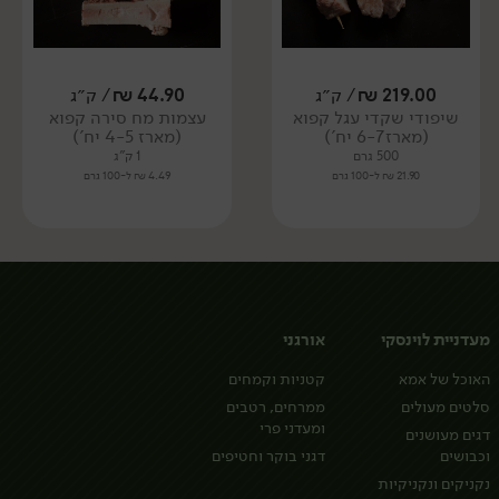
219.00
₪
/ ק״ג
44.90
₪
/ ק״ג
שיפודי שקדי עגל קפוא
עצמות מח סירה קפוא
(מארז 6-7 יח')
(מארז 4-5 יח')
500 גרם
1 ק"ג
21.90 ₪ ל-100 גרם
4.49 ₪ ל-100 גרם
מעדניית לוינסקי
אורגני
האוכל של אמא
קטניות וקמחים
סלטים מעולים
ממרחים, רטבים
ומעדני פרי
דגים מעושנים
וכבושים
דגני בוקר וחטיפים
נקניקים ונקניקיות