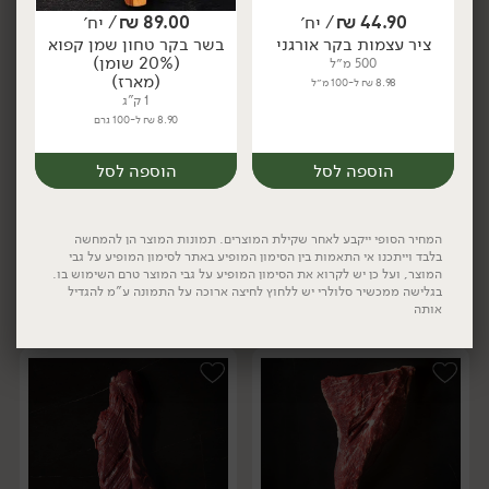
44.90
₪
/ יח׳
89.00
₪
/ יח׳
ציר עצמות בקר אורגני
בשר בקר טחון שמן קפוא
(20% שומן)
500 מ״ל
(מארז)
8.98 ₪ ל-100 מ״ל
1 ק"ג
8.90 ₪ ל-100 גרם
99.00
₪
/ ק״ג
139.00
₪
/ ק״ג
הוספה לסל
הוספה לסל
קוביות אונטריב טריות
כתף בקר טרי נתח מספר 5
מארז
מארז
(מארז)
(מארז)
1 ק"ג
1.5 ק"ג
9.90 ₪ ל-100 גרם
13.90 ₪ ל-100 גרם
המחיר הסופי ייקבע לאחר שקילת המוצרים. תמונות המוצר הן להמחשה
בלבד וייתכנו אי התאמות בין הסימון המופיע באתר לסימון המופיע על גבי
המוצר, ועל כן יש לקרוא את הסימון המופיע על גבי המוצר טרם השימוש בו.
בגלישה ממכשיר סלולרי יש ללחוץ לחיצה ארוכה על התמונה ע"מ להגדיל
הוספה לסל
הוספה לסל
אותה
יח׳
יח׳