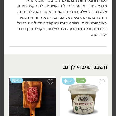
למה דווקא ‘חוות הבוקרים’?
כי בשר טוב מתחיל
מבראשית – מרגעי הגידול הראשונים. לפני קצב מיומן,
הוספה לסל
הוספה לסל
אלא בגידול שלו, בתנאים ראויים ומתוך דאגה לרווחתו.
חוות הבוקרים מביאה אליכם הביתה את חווית הבשר
האולטימטיבית, בשר איכותי ומוקפד מגידול מיטבי של
זנים מובחרים, מהמרעה ועד לצלחת, מקוצב נכון וארוז
יפה, יפה.
169.00
₪
/ ק״ג
99.00
₪
/ ק״ג
חשבנו שיבוא לך גם
סטייק מינוט טרי (מארז 8
אונטריב טרי (מארז)
מארז
מארז
יח')
1.5 ק"ג
1 ק"ג
9.90 ₪ ל-100 גרם
אורגני
קפוא
קפוא
16.90 ₪ ל-100 גרם
הוספה לסל
הוספה לסל