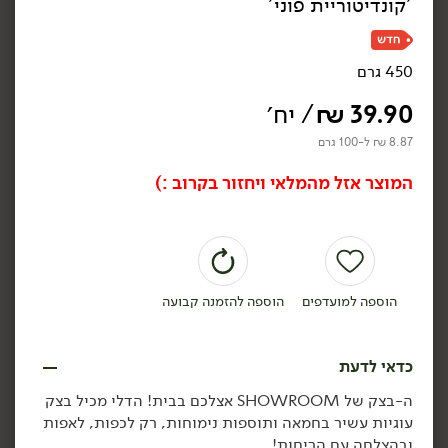
'קונדיטוריית פוני'
450 גרם
39.90
₪
/ יח׳
39.90
₪
/ יח׳
39.90
₪
/ יח׳
בצק עוגיות שואו רום
בצק עוגיות שואו רום
8.87 ₪ ל-100 גרם
פיסטוק שוקולד לבן -
מרשמלו סמורס -
'קונדיטוריית פוני'
'קונדיטוריית פוני'
המוצר אזל מהמלאי ויחזור בקרוב :)
450 גרם
450 גרם
8.87 ₪ ל-100 גרם
8.87 ₪ ל-100 גרם
הוספה לסל
הוספה לסל
הוספה למועדפים
הוספה להזמנה קבועה
ללא גלוטן
ללא גלוטן
קפוא
קפוא
כדאי לדעת
ה-בצק של SHOWROOM אצלכם בבית! הדלי מכיל בצק
עוגיות עשיר בחמאה ותוספות נימוחות, רק לכפות, לאפות
ובהצלחה עם הריחות!