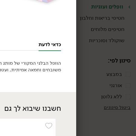
וופלים ועוגיות
חטיפי בריאות וחלבון
חטיפים מלוחים
שוקולד וסוכריות
כדאי לדעת
סינון לפי:
משובחים וחמאה אמיתית, ועטוף
במבצע
17.90
₪
/ יח׳
ופל חמאה בלגי בציפוי
אורגני
שוקולד מריר
100 גרם
ללא גלוטן
17.90 ₪ ל-100 גרם
חשבנו שיבוא לך גם
ביטול סינונים
ללא גלוטן