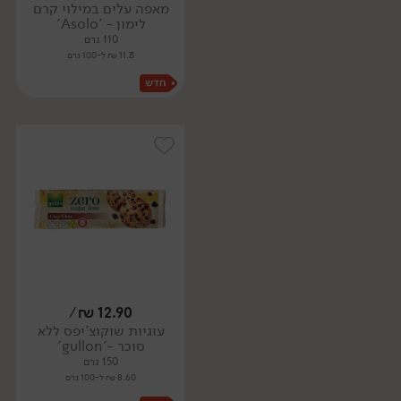
מאפה עלים במילוי קרם
לימון - 'Asolo'
110 גרם
11.73 ₪ ל-100 גרם
/
₪
12.90
עוגיות שוקוצ'יפס ללא
סוכר -'gullon'
150 גרם
8.60 ₪ ל-100 גרם