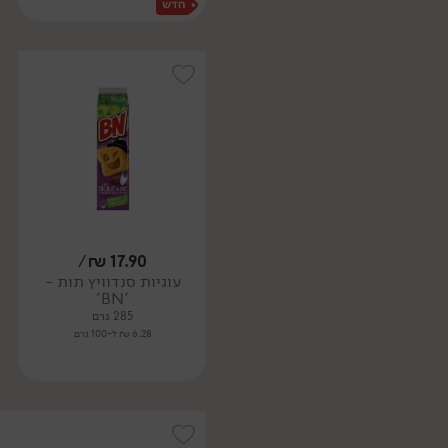
/
₪
17.90
עוגיות סנדוויץ תות -
'BN'
285 גרם
6.28 ₪ ל-100 גרם