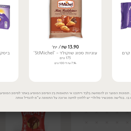
13.90
₪
/ יח׳
19.90
₪
/ יח׳
19.90
₪
/ יח׳
Sensat עם קרם
עוגיות ספוג שוקולד - 'StMichel'
ביסקו
וופל במילוי קרם אגוזי לוז
וופל במילוי קרם אגוזי לוז
175 גרם
מצופה שוקולד חלב ללא
ללא גלוטן - 'Schar'
גלוטן - 'Schar'
7.94 ₪ ל-100 גרם
125 גרם
100 גרם
15.92 ₪ ל-100 גרם
19.90 ₪ ל-100 גרם
תמונות המוצר הן להמחשה בלבד וייתכנו אי התאמות בין הסימון המופיע באתר לסימון המופיע ע
 בו. בגלישה ממכשיר סלולרי יש ללחוץ לחיצה ארוכה על התמונה ע"מ להגדיל אותה
ללא גלוטן