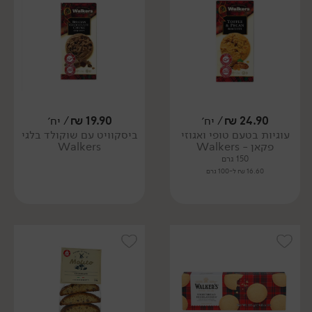
24.90
₪
/ יח׳
19.90
₪
/ יח׳
עוגיות בטעם טופי ואגוזי
ביסקוויט עם שוקולד בלגי
פקאן - Walkers
Walkers
150 גרם
16.60 ₪ ל-100 גרם