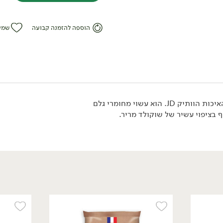
הוספה להזמנה קבועה
שמי
הוופל הבלגי המקורי של מותג האיכות הוותיק JD. הוא עשוי מחומרי גלם
 בציפוי עשיר של שוקולד מריר.
/
₪
6.90
וופל במילוי קרם אגוזי לוז
חלבי מצופה שוקולד מריר
מעולה - 'Kinder Bueno'
43 גרם
16.05 ₪ ל-100 גרם
ללא גלוטן
ללא גלוטן