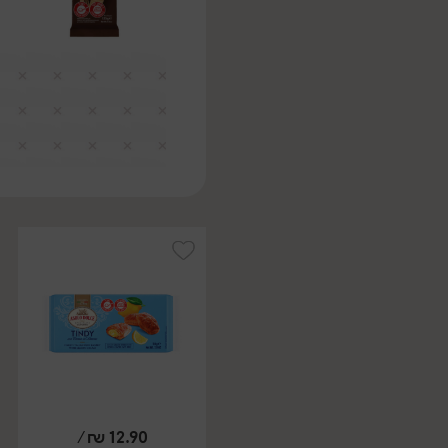
/
₪
12.90