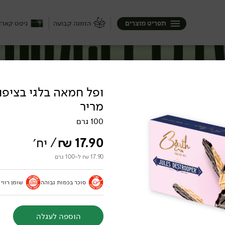
תפריט מוצרים
הזמנה קבועה
גיפט קארד
ופל חמאה בלגי בציפו
מריר
100 גרם
17.90
₪
/ יח׳
17.90 ₪ ל-100 גרם
סוכר בכמות גבוהה
שומן רווי
הוספה לעגלה