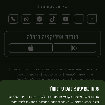
שירות לקוחות >
הורדת אפליקציה כרמלה
יח׳
יח׳
אזורי חלוקה ומשלוחים
שאלות ותשובות נפוצות
תקנון האתר
תקנון מועדון לקוחות
אודות כרמלה
דרושים
נגישות
כרמלה לעסקים
בקשה להסרת חשבון
הבלוג של כרמלה
לצפייה בעדכון מדיניות פרטיות
אנחנו מעריכים את הפרטיות שלך
עיצוב:
3bears
פיתוח:
אנחנו משתמשים בקבצי עוגיות כדי לשפר את חוויית הגלישה
Quatro
שלך. המשך שימוש באתר מהווה הסכמה בהתאם למדיניות.