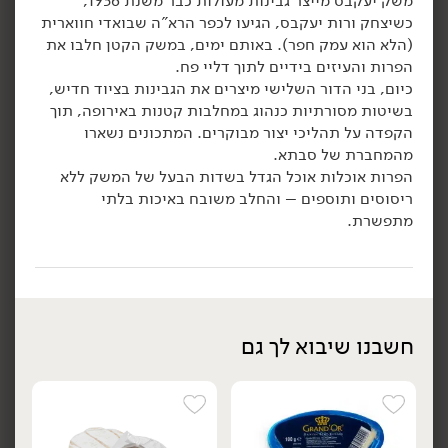
משק יעקבס מייצר גבינות מעולות כבר משנת 1936,
42.90
₪
/ יח׳
42.90
₪
/ יח׳
כשיצחק ורות יעקבס, הגיעו לכפר הרא"ה שבואדי חווארית
גבינת קממבר חרמון אגוזים
גבינת קממבר עם אוכמניות
יח׳
יח׳
(הלא הוא עמק חפר). באותם ימים, במשק הקטן חלבו את
19% - 'משק שוורץ'
כחולות 'יהונתן' 19% -
הפרות והעיזים בידיים לתוך דליי פח.
'משק שוורץ'
200 גרם
כיום, בני הדור השלישי מיצרים את הגבינות בציוד חדיש,
200 גרם
21.45 ₪ ל-100 גרם
בשיטות מסורתיות כנהוג במחלבות קטנות באירופה, תוך
21.45 ₪ ל-100 גרם
הקפדה על תהליכי יצור מבוקרים. המתכונים נשארו
הוספה לסל
הוספה לסל
מהמחברת של סבתא.
הפרות אוכלות אוכל הגדל בשדות הבעל של המשק ללא
ריסוסים ותוספים – והחלב משובח באיכות בלתי
מתפשרת.
חשבנו שיבוא לך גם
42.90
₪
/ יח׳
42.90
₪
/ יח׳
גבינת קממבר תאנים 19%
גבינת קממבר חרמון כתום
יח׳
יח׳
'משק שוורץ'
19%
'משק שוורץ'
200 גרם
200 גרם
21.45 ₪ ל-100 גרם