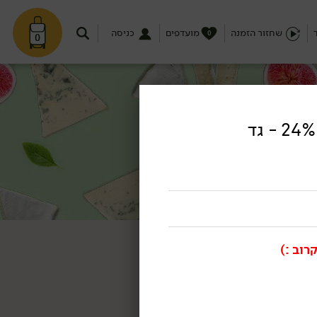
שחזור הזמנה
מועדפים
כניסה
0
0
רוב :)