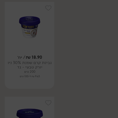
18.90
₪
/ יח׳
גבינת קרם שמנת 30% ניו
יורק טבעי - גד
200 גרם
9.45 ₪ ל-100 גרם