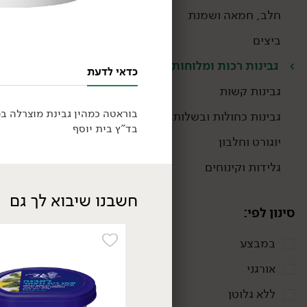
חלב, חמאה ושמנת
ביצים
גבינות רכות ומלוחות
כדאי לדעת
גבינות קשות
גבינות כחולות ובשלות
בד"ץ בית יוסף
יוגורט וחלבון
גלידות וקינוחים
חשבנו שיבוא לך גם
סינון לפי:
במבצע
24.90
₪
/ יח׳
אורגני
גבינת מסקרפונה איטלקית
- 'גרנרולו'
ללא גלוטן
250 גרם