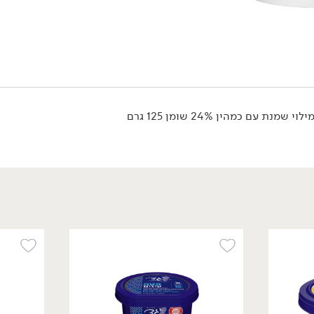
מבצע: גבינות בורסאן ב- 22.90 ₪ >>
*לפי תקנון מבצע, הזול מבניהם.
בוראטה כמהין גבינת מוצרלה במילוי שמנת עם כמהין 24% שומן 125 גרם
טבעוני
/
₪
12.90
פילגד בסגנון גבינת
שקדים 9% - 'מחלבות גד'
170 גרם