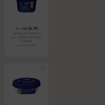
34.90
₪
/ יח׳
גבינת פטה עיזים
מסורתית 20% - גד
200 גרם
17.45 ₪ ל-100 גרם