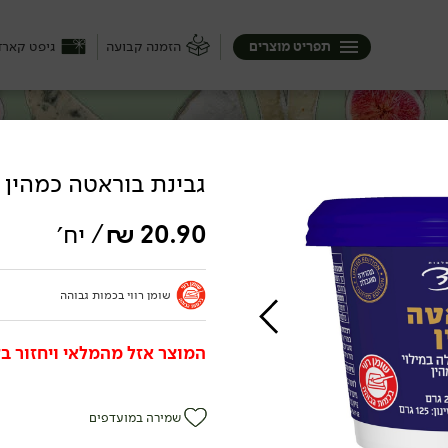
תפריט מוצרים
הזמנה קבועה
גיפט קארד
גבינת בוראטה כמהין 24% - גד
ק), היא יכולה להיות קשה או רק חצי ...
20.90
₪
/ יח׳
בופאלו בבצרון, ממשק שוורץ בצפון וגם
יכה :)
שומן רווי בכמות גבוהה
המוצר אזל מהמלאי ויחזור בק
לוחות
שמירה במועדפים