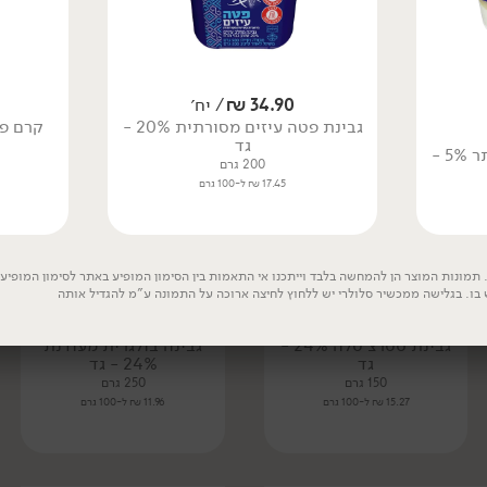
7.59 ₪ ל-100 גרם
34.90
₪
/ יח׳
גבינת פטה עיזים מסורתית 20% -
קרם פרש 40% - 'מ
גד
גבינת לאבנה שמן זית וזעתר 5% -
200 גרם
17.45 ₪ ל-100 גרם
תמונות המוצר הן להמחשה בלבד וייתכנו אי התאמות בין הסימון המופיע באתר לסימון המופיע ע
 בו. בגלישה ממכשיר סלולרי יש ללחוץ לחיצה ארוכה על התמונה ע"מ להגדיל אותה
22.90
₪
/
29.90
₪
/ יח׳
גבינת סטרצ'טלה 24% -
גבינה בולגרית מעודנת
גד
24% - גד
150 גרם
250 גרם
15.27 ₪ ל-100 גרם
11.96 ₪ ל-100 גרם