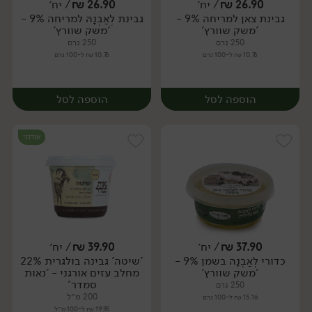
26.90
₪
/ יח׳
26.90
₪
/ יח׳
גבינת צאן למריחה 9% -
גבינת לְאַבְנָהּ למריחה 9% -
יח׳
יח׳
'משק שוורץ'
'משק שוורץ'
250 גרם
250 גרם
10.76 ₪ ל-100 גרם
10.76 ₪ ל-100 גרם
הוספה לסל
הוספה לסל
אורגני
37.90
₪
/ יח׳
39.90
₪
/ יח׳
כדורי לְאַבְנָהּ בשמן 9% -
'שיטה' גבינה בולגרית 22%
יח׳
יח׳
'משק שוורץ'
מחלב עזים אורגני - 'נאות
סמדר'
250 גרם
200 מ״ל
15.16 ₪ ל-100 גרם
19.95 ₪ ל-100 מ״ל