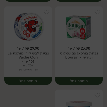
23.90
₪
/ יח׳
29.90
₪
/ יח׳
גבינת בורסאן עם שאלוט
גבינת לבש קירי מותכת La
יח׳
יח׳
ועירית - Boursin
Vache Quri
(16 יח')
256 גרם
11.68 ₪ ל-100 גרם
הוספה לסל
הוספה לסל