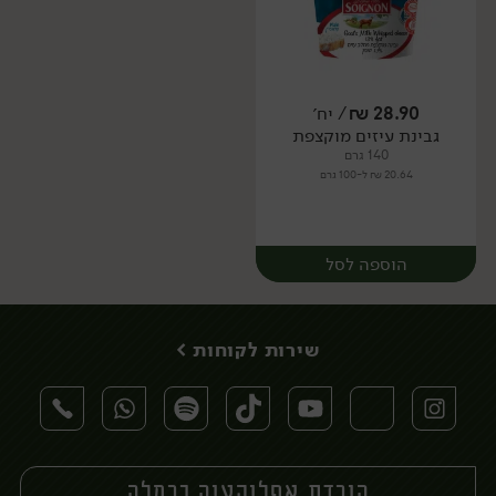
28.90
₪
/ יח׳
גבינת עיזים מוקצפת
יח׳
יח׳
140 גרם
20.64 ₪ ל-100 גרם
הוספה לסל
שירות לקוחות >
הורדת אפליקציה כרמלה