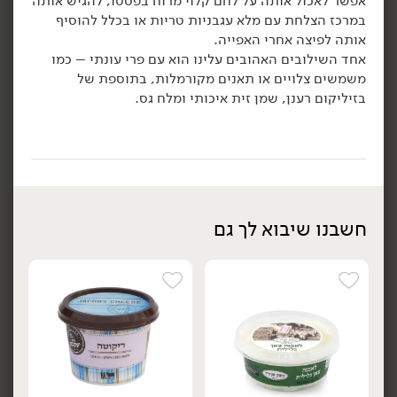
אפשר לאכול אותה על לחם קלוי מרוח בפסטו, להגיש אותה
17.90
₪
/ יח׳
17.90
₪
/ יח׳
במרכז הצלחת עם מלא עגבניות טריות או בכלל להוסיף
פילגד בסגנון שמנת שום
פילגד בסגנון גבינת שמנת
יח׳
אותה לפיצה אחרי האפייה.
שמיר 24% - 'מחלבות גד'
24% - 'מחלבות גד'
אחד השילובים האהובים עלינו הוא עם פרי עונתי – כמו
170 גרם
170 גרם
משמשים צלויים או תאנים מקורמלות, בתוספת של
10.53 ₪ ל-100 גרם
10.53 ₪ ל-100 גרם
בזיליקום רענן, שמן זית איכותי ומלח גס.
הוספה לסל
הוספה לסל
טבעוני
חשבנו שיבוא לך גם
19.90
₪
/ יח׳
22.90
₪
/
פילגד בסגנון לאבנה 5%
גבינת סטרצ'טלה 24% - גד
יח׳
יח׳
שמן זית וזעתר - ''מחלבות
150 גרם
גד'
15.27 ₪ ל-100 גרם
170 גרם