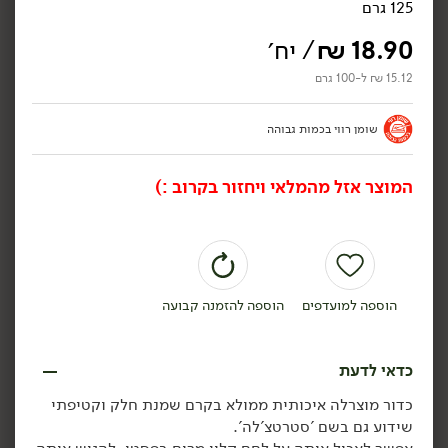
125 גרם
18.90
₪
/ יח׳
15.12 ₪ ל-100 גרם
24.90
₪
/ יח׳
12.90
₪
/
שומן רווי בכמות גבוהה
גבינת מסקרפונה איטלקית -
פילגד בסגנון גבינת שקדים
'גרנרולו'
9% - 'מחלבות גד'
250 גרם
170 גרם
המוצר אזל מהמלאי ויחזור בקרוב :)
9.96 ₪ ל-100 גרם
7.59 ₪ ל-100 גרם
הוספה לסל
הוספה לסל
הוספה למועדפים
הוספה להזמנה קבועה
טבעוני
טבעוני
כדאי לדעת
כדור מוצרלה איכותית ממולא בקרם שמנת חלק וקטיפתי
שידוע גם בשם 'סטרטצ'לה'.