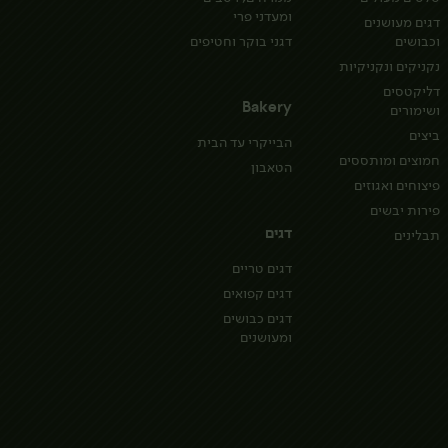
ומעדני פרי
דגים מעושנים
וכבושים
דגני בוקר וחטיפים
נקניקים ונקניקיות
דליקטסים
Bakery
ושימורים
ביצים
הבייקרי עד הבית
חמוצים ומותססים
הטאבון
פיצוחים ואגוזים
פירות יבשים
דגים
תבלינים
דגים טריים
דגים קפואים
דגים כבושים
ומעושנים