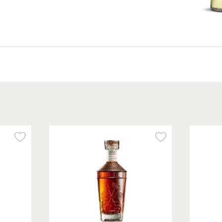
99.00
₪
/ יח׳
מארז ערק נח 12 + 3
כוסות צ'ייסר
750 מ״ל
13.20 ₪ ל-100 מ״ל