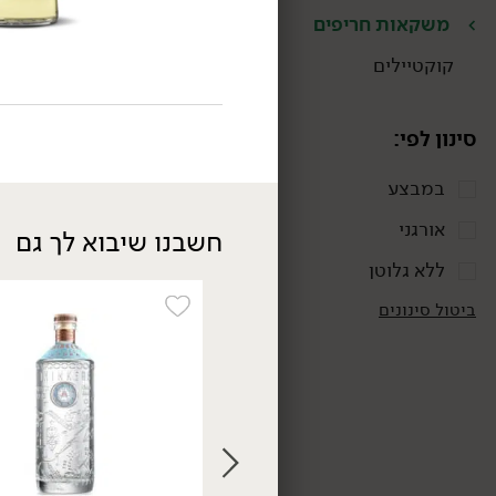
משקאות חריפים
קוקטיילים
סינון לפי:
במבצע
אורגני
חשבנו שיבוא לך גם
ללא גלוטן
99.00
₪
/ יח׳
מארז ערק נח 12 לימונים
ביטול סינונים
+ 3 כוסות צ'ייסר
750 מ״ל
13.20 ₪ ל-100 מ״ל