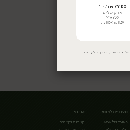
79.00
₪
/ יח׳
99.00
₪
/ יח׳
ארק שליט
מארז ערק נח 12 + 3 כוסות צ'ייסר
700 מ״ל
750 מ״ל
11.29 ₪ ל-100 מ״ל
13.20 ₪ ל-100 מ״ל
ל גבי המוצר, ועל כן יש לקרוא את
מעדניית לוינסקי
אורגני
האוכל של אמא
קטניות וקמחים
סלטים מעולים
ממרחים, רטבים