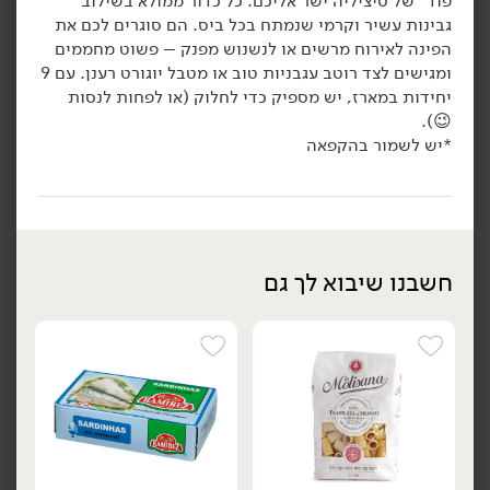
פוד" של סיציליה ישר אליכם. כל כדור ממולא בשילוב
גבינות עשיר וקרמי שנמתח בכל ביס. הם סוגרים לכם את
הוספה לסל
הוספה לסל
הפינה לאירוח מרשים או לנשנוש מפנק – פשוט מחממים
ומגישים לצד רוטב עגבניות טוב או מטבל יוגורט רענן. עם 9
יחידות במארז, יש מספיק כדי לחלוק (או לפחות לנסות
😉).
*יש לשמור בהקפאה
38.90
₪
/ יח׳
84.90
₪
/ יח׳
חשבנו שיבוא לך גם
מחית כמהין -
קוויאר כמהין -
יח׳
יח׳
'Tartuflanghe'
'Tartuflanghe'
80 גרם
60 גרם
48.63 ₪ ל-100 גרם
141.50 ₪ ל-100 גרם
הוספה לסל
הוספה לסל