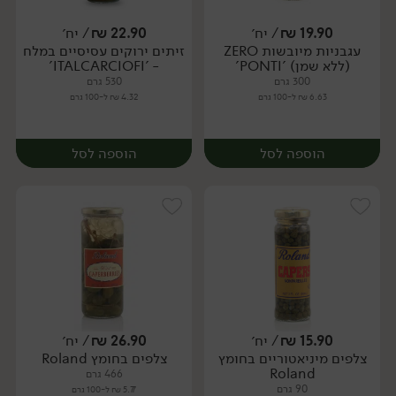
19.90
₪
/ יח׳
22.90
₪
/ יח׳
עגבניות מיובשות ZERO
זיתים ירוקים עסיסיים במלח
יח׳
יח׳
(ללא שמן) 'PONTI'
- 'ITALCARCIOFI'
300 גרם
530 גרם
6.63 ₪ ל-100 גרם
4.32 ₪ ל-100 גרם
הוספה לסל
הוספה לסל
15.90
₪
/ יח׳
26.90
₪
/ יח׳
צלפים מיניאטוריים בחומץ
צלפים בחומץ Roland
יח׳
יח׳
Roland
466 גרם
90 גרם
5.77 ₪ ל-100 גרם