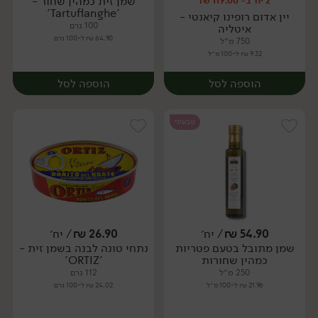
שמן זית כמהין שחור -
2 יח' ב- 119.00 ₪
יח׳
יח׳
'Tartuflanghe'
יין אדום רופינו קיאנטי -
100 גרם
איטליה
64.90 ₪ ל-100 גרם
750 מ״ל
9.32 ₪ ל-100 מ״ל
הוספה לסל
הוספה לסל
טבעוני
54.90
₪
/ יח׳
26.90
₪
/ יח׳
שמן מתובל בטעם פטריות
נתחי טונה לבנה בשמן זית -
יח׳
יח׳
כמהין שחורות
'ORTIZ'
250 מ״ל
112 גרם
21.96 ₪ ל-100 מ״ל
24.02 ₪ ל-100 גרם