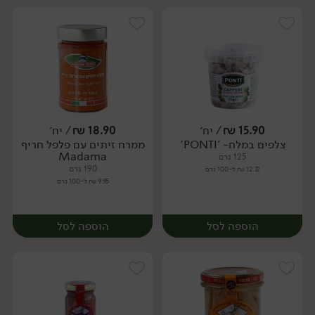
15.90
₪
/ יח׳
18.90
₪
/ יח׳
צלפים במלח- 'PONTI'
ממרח זיתים עם פלפל חריף
יח׳
יח׳
Madama
125 גרם
190 גרם
12.72 ₪ ל-100 גרם
9.95 ₪ ל-100 גרם
הוספה לסל
הוספה לסל