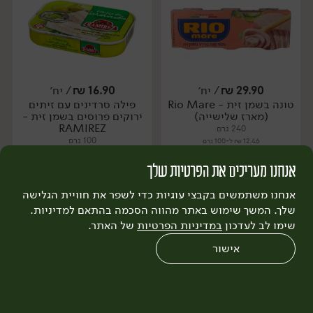
29.90
₪
/ יח׳
16.90
₪
/ יח׳
טונה בשמן זית - Rio Mare
פילה סרדינים עם זיתים
יח׳
יח׳
(מארז שלישייה)
ירוקים פרוסים בשמן זית -
RAMIREZ
240 גרם
100 גרם
12.46 ₪ ל-100 גרם
16.90 ₪ ל-100 גרם
אנחנו מעריכים את הפרטיות שלך
הוספה לסל
הוספה לסל
אנחנו משתמשים בקבצי עוגיות כדי לשפר את חוויית הגלישה
שלך. המשך שימוש באתר מהווה הסכמה בהתאם למדיניות.
שימו לב לעדכון
במדיניות הפרטיות
של האתר.
אישור
0
שחזור הזמנה
צריכים עזרה?
מבצעים
כל המוצרים