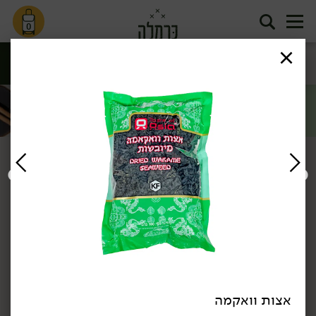
0
אטריות, נודלס
גיוזות, דים סאם
אצות ותבלינים
הודו
ואורז
ובאנים
סינון
מזרח ומערב
דף הבית
מזרח ומערב
אצות ותבלינים
/
/
אצות וואקמה
18.90
₪
/ יח׳
7.90
₪
/ יח׳