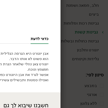
חלב, חמאה ושמנת
ביצים
גבינות רכות ומלוחות
גבינות קשות
כדאי לדעת
גבינות כחולות ובשלות
יוגורט וחלבון
אבן יוגורט היא הגרסה הגלילית
גלידות וקינוחים
הוא פשוט לא אותו הדבר.
19.90
₪
/ ל100 גר'
יוגורט צאן נוזלי שלאחר הגרת 
משולש גאודה עיזים 30%
חמצמץ ונוכח.
- 'משק יעקבס'
סינון לפי:
אפשר לגרד את אבן היוגורט כמע
180 גרם
19.90 ₪ ל-100 גרם
ואפילו פסטות ותבשילים עשירי
במבצע
אורגני
ללא גלוטן
חשבנו שיבוא לך גם