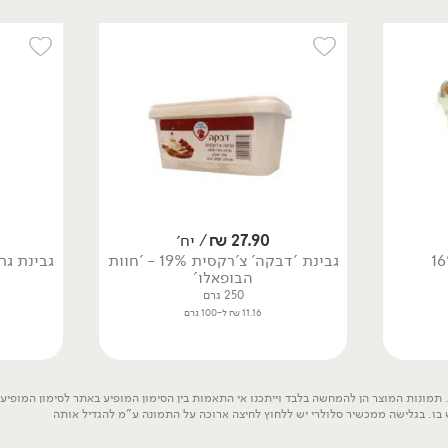
13.90
₪
/ ל100 גר'
14.90
₪
/ ל100 גר'
משולש גאודה כמון וקימל
משולש קשקבל מחלב צאן
28% - 'משק יעקבס'
27% - 'משק יעקבס'
200 גרם
200 גרם
27.90
₪
/ יח׳
13.90 ₪ ל-100 גרם
14.90 ₪ ל-100 גרם
גבינת 'דבקה' צ'רקסית 19% - 'חוות
גבינת גראנ
הבופאלו'
250 גרם
11.16 ₪ ל-100 גרם
אורגני
תמונות המוצר הן להמחשה בלבד וייתכנו אי התאמות בין הסימון המופיע באתר לסימון המופיע ע
 בו. בגלישה ממכשיר סלולרי יש ללחוץ לחיצה ארוכה על התמונה ע"מ להגדיל אותה