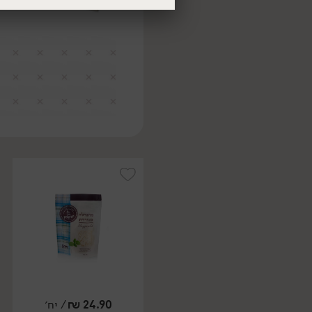
24.90
₪
/ יח׳