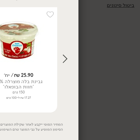
ביטול סינונים
13.90
₪
/ ל100 גר'
משולש גאודה עשבי תיבול
28% - 'משק יעקבס'
200 גרם
15.90
₪
/ יח׳
25.90
₪
/ יח׳
13.90 ₪ ל-100 גרם
בייבי מוצרלה מחלב בקר 18% -
גבינת בלה מוצרלה 16%
'משק יעקבס'
'חוות הבופאלו'
140 גרם
150 גרם
11.36 ₪ ל-100 גרם
17.27 ₪ ל-100 גרם
המחיר הסופי ייקבע לאחר שקילת המוצרים. 
הסימון המופיע על גבי המוצר טרם השימוש