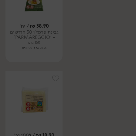
38.90
₪
/ יח׳
גבינת פרמז'ן 30 חודשים
- 'PARMAREGGIO'
150 גרם
25.93 ₪ ל-100 גרם
18.90
₪
/ ל100 גר'