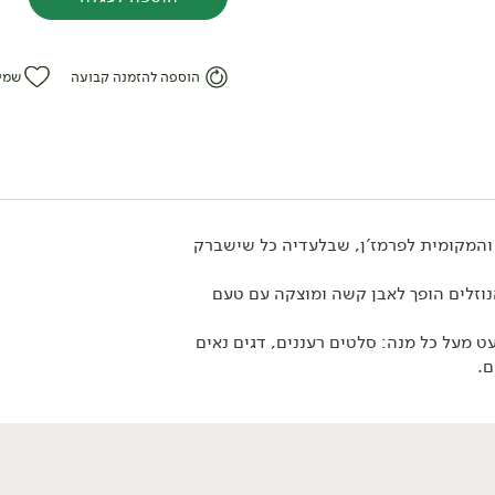
הוספה להזמנה קבועה
שמי
 והמקומית לפרמז'ן, שבלעדיה כל שישברק
16.90
₪
/ ל100 גר'
הנוזלים הופך לאבן קשה ומוצקה עם טעם
משולש מנצ'גו 30% -
'משק יעקבס'
ט מעל כל מנה: סלטים רעננים, דגים נאים
200 גרם
16.90 ₪ ל-100 גרם
ם.