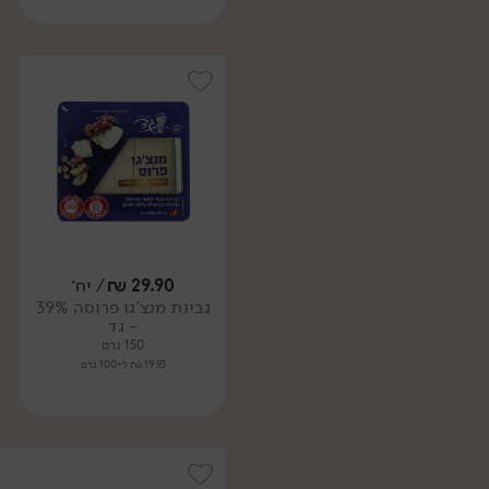
29.90
₪
/ יח׳
גבינת מנצ'גו פרוסה 39%
- גד
150 גרם
19.93 ₪ ל-100 גרם