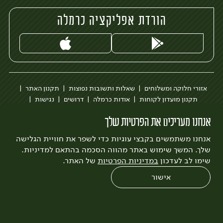
הורדת אפליקציה כרמלה
אזורי חלוקה ומשלוחים
שאלות ותשובות נפוצות
תקנון האתר
תקנון מועדון לקוחות
אודות כרמלה
דרושים
נגישות
כרמלה לעסקים
בקשה להסרת חשבון
הבלוג של כרמלה
אנחנו מעריכים את הפרטיות שלך
לצפייה בעדכון מדיניות פרטיות
אנחנו משתמשים בקבצי עוגיות כדי לשפר את חוויית הגלישה
עיצוב:
3bears
פיתוח:
Quatro
שלך. המשך שימוש באתר מהווה הסכמה בהתאם למדיניות.
שימו לב לעדכון
במדיניות הפרטיות
של האתר.
אישור
0
שחזור הזמנה
צריכים עזרה?
מבצעים
כל המוצרים