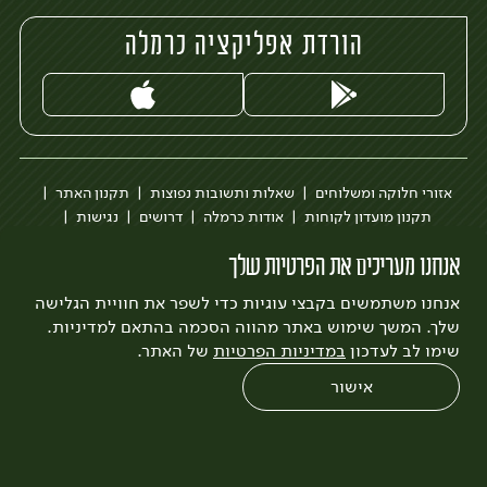
הורדת אפליקציה כרמלה
אזורי חלוקה ומשלוחים
שאלות ותשובות נפוצות
תקנון האתר
תקנון מועדון לקוחות
אודות כרמלה
דרושים
נגישות
כרמלה לעסקים
בקשה להסרת חשבון
הבלוג של כרמלה
אנחנו מעריכים את הפרטיות שלך
לצפייה בעדכון מדיניות פרטיות
אנחנו משתמשים בקבצי עוגיות כדי לשפר את חוויית הגלישה
עיצוב:
3bears
פיתוח:
Quatro
שלך. המשך שימוש באתר מהווה הסכמה בהתאם למדיניות.
שימו לב לעדכון
במדיניות הפרטיות
של האתר.
אישור
0
שחזור הזמנה
צריכים עזרה?
מבצעים
כל המוצרים