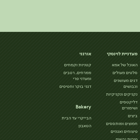
מעדניית לוינסקי
אורגני
האוכל של אמא
קטניות וקמחים
סלטים מעולים
ממרחים, רטבים
ומעדני פרי
דגים מעושנים
וכבושים
דגני בוקר וחטיפים
נקניקים ונקניקיות
דליקטסים
Bakery
ושימורים
ביצים
הבייקרי עד הבית
חמוצים ומותססים
הטאבון
פיצוחים ואגוזים
פירות יבשים