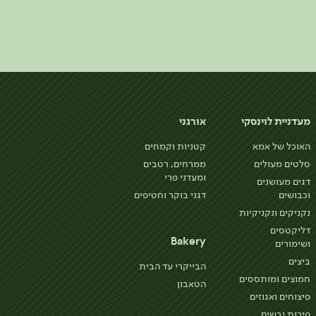
מעדניית לוינסקי
אורגני
האוכל של אמא
קטניות וקמחים
סלטים מעולים
ממרחים, רטבים
ומעדני פרי
דגים מעושנים
וכבושים
דגני בוקר וחטיפים
נקניקים ונקניקיות
דליקטסים
Bakery
ושימורים
ביצים
הבייקרי עד הבית
חמוצים ומותססים
הטאבון
פיצוחים ואגוזים
פירות יבשים