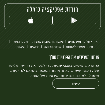
הורדת אפליקציה כרמלה
אזורי חלוקה ומשלוחים
שאלות ותשובות נפוצות
תקנון האתר
תקנון מועדון לקוחות
אודות כרמלה
דרושים
נגישות
כרמלה לעסקים
בקשה להסרת חשבון
הבלוג של כרמלה
אנחנו מעריכים את הפרטיות שלך
לצפייה בעדכון מדיניות פרטיות
אנחנו משתמשים בקבצי עוגיות כדי לשפר את חוויית הגלישה
עיצוב:
3bears
פיתוח:
Quatro
שלך. המשך שימוש באתר מהווה הסכמה בהתאם למדיניות.
שימו לב לעדכון
במדיניות הפרטיות
של האתר.
אישור
0
שחזור הזמנה
צריכים עזרה?
מבצעים
כל המוצרים