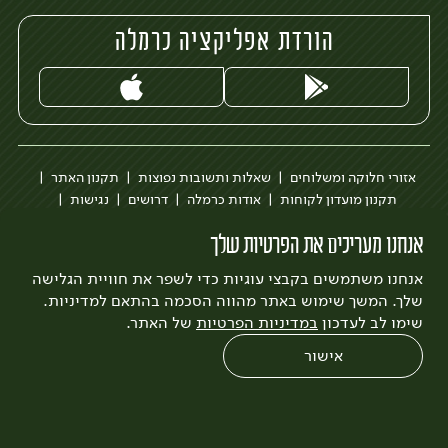
הורדת אפליקציה כרמלה
אזורי חלוקה ומשלוחים
שאלות ותשובות נפוצות
תקנון האתר
תקנון מועדון לקוחות
אודות כרמלה
דרושים
נגישות
כרמלה לעסקים
בקשה להסרת חשבון
הבלוג של כרמלה
אנחנו מעריכים את הפרטיות שלך
לצפייה בעדכון מדיניות פרטיות
אנחנו משתמשים בקבצי עוגיות כדי לשפר את חוויית הגלישה
עיצוב:
3bears
פיתוח:
Quatro
שלך. המשך שימוש באתר מהווה הסכמה בהתאם למדיניות.
שימו לב לעדכון
במדיניות הפרטיות
של האתר.
אישור
0
שחזור הזמנה
צריכים עזרה?
מבצעים
כל המוצרים