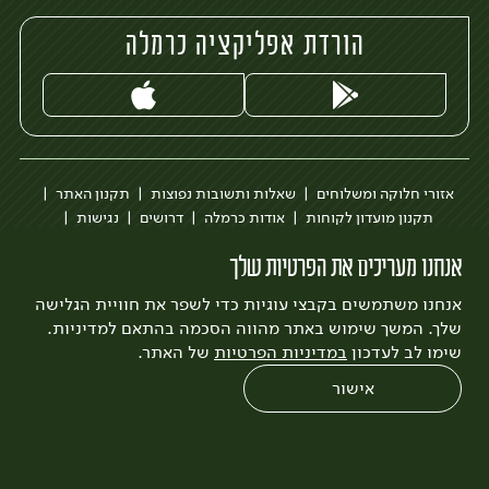
הורדת אפליקציה כרמלה
אזורי חלוקה ומשלוחים
שאלות ותשובות נפוצות
תקנון האתר
תקנון מועדון לקוחות
אודות כרמלה
דרושים
נגישות
כרמלה לעסקים
בקשה להסרת חשבון
הבלוג של כרמלה
אנחנו מעריכים את הפרטיות שלך
לצפייה בעדכון מדיניות פרטיות
אנחנו משתמשים בקבצי עוגיות כדי לשפר את חוויית הגלישה
עיצוב:
3bears
פיתוח:
Quatro
שלך. המשך שימוש באתר מהווה הסכמה בהתאם למדיניות.
שימו לב לעדכון
במדיניות הפרטיות
של האתר.
אישור
0
שחזור הזמנה
צריכים עזרה?
מבצעים
כל המוצרים