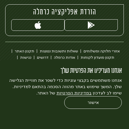
הורדת אפליקציה כרמלה
אזורי חלוקה ומשלוחים
שאלות ותשובות נפוצות
תקנון האתר
תקנון מועדון לקוחות
אודות כרמלה
דרושים
נגישות
כרמלה לעסקים
בקשה להסרת חשבון
הבלוג של כרמלה
אנחנו מעריכים את הפרטיות שלך
לצפייה בעדכון מדיניות פרטיות
אנחנו משתמשים בקבצי עוגיות כדי לשפר את חוויית הגלישה
עיצוב:
3bears
פיתוח:
Quatro
שלך. המשך שימוש באתר מהווה הסכמה בהתאם למדיניות.
שימו לב לעדכון
במדיניות הפרטיות
של האתר.
אישור
0
שחזור הזמנה
צריכים עזרה?
מבצעים
כל המוצרים